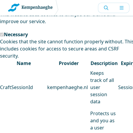
Kempenhaeghe uses cookies
This website uses cookies to analyse our traffic and
improve our service.
Necessary
Cookies that the site cannot function properly without. Thi
includes cookies for access to secure areas and CSRF
security.
Name
Provider
Description
Expir
Keeps
track of all
CraftSessionId
kempenhaeghe.nl
user
Sessio
session
data
Protects us
and you as
a user