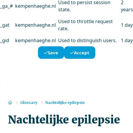
Used to persist session
2
_ga_#
kempenhaeghe.nl
state.
years
Used to throttle request
_gat
kempenhaeghe.nl
1 day
rate.
_gid
kempenhaeghe.nl
Used to distinguish users.
1 day
Save
Accept
Home
Glossary
Nachtelijke epilepsie
Nachtelijke epilepsie