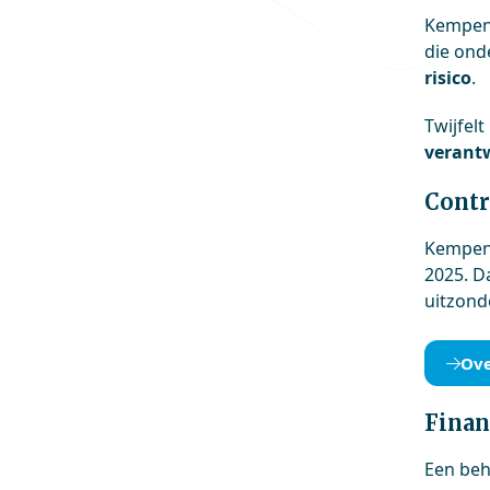
Kempen
die ond
risico
.
Twijfel
verantw
Contr
Kempenh
2025. D
uitzond
Ove
Finan
Een beh