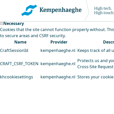
Kempenhaeghe uses cookies
This website uses cookies to analyse our traffic and improv
Necessary
Cookies that the site cannot function properly without. Thi
to secure areas and CSRF security.
Name
Provider
Descr
CraftSessionId
kempenhaeghe.nl
Keeps track of all 
Protects us and yo
CRAFT_CSRF_TOKEN
kempenhaeghe.nl
Cross-Site Request
khcookiesettings
kempenhaeghe.nl
Stores your cookie