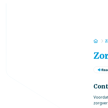
Hom
Z
Zo
Rea
Cont
Voordat
zorgver