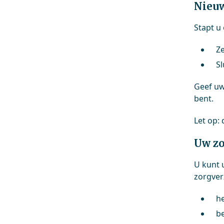
Nieuw
Stapt u
Ze
Sl
Geef u
bent.
Let op:
Uw z
U kunt 
zorgverz
he
be