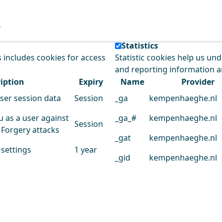
e our service.
Statistics
s includes cookies for access
Statistic cookies help us un
and reporting information 
iption
Expiry
Name
Provider
user session data
Session
_ga
kempenhaeghe.nl
u as a user against
_ga_#
kempenhaeghe.nl
Session
 Forgery attacks
_gat
kempenhaeghe.nl
 settings
1 year
_gid
kempenhaeghe.nl