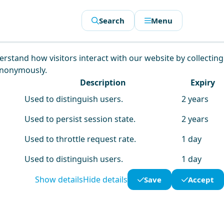
Search
Menu
derstand how visitors interact with our website by collecting
anonymously.
Description
Expiry
Used to distinguish users.
2 years
Used to persist session state.
2 years
Used to throttle request rate.
1 day
Used to distinguish users.
1 day
Show details
Hide details
Save
Accept