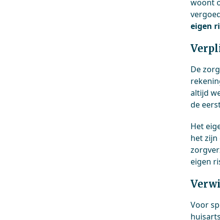
woont o
vergoed
eigen r
Verpl
De zorg
rekenin
altijd w
de eers
Het eige
het zijn
zorgverz
eigen ri
Verwi
Voor spe
huisart