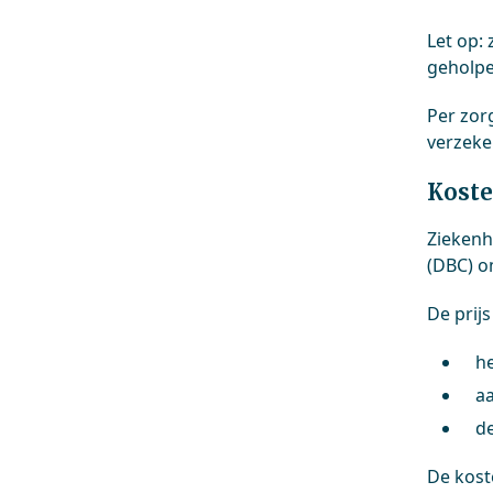
Let op: 
geholpen
Per zor
verzeke
Koste
Ziekenh
(DBC) o
De prij
he
aa
d
De kost