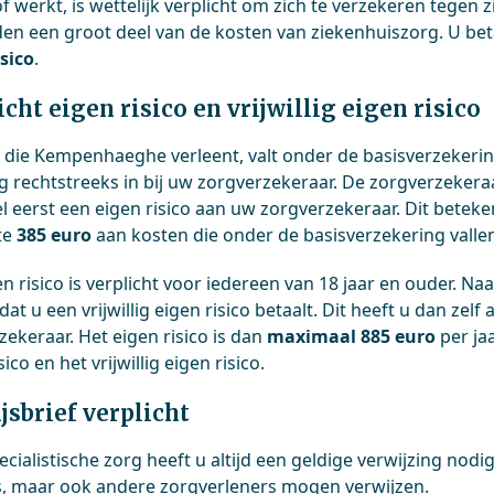
f werkt, is wettelijk verplicht om zich te verzekeren tegen
en een groot deel van de kosten van ziekenhuiszorg. U beta
isico
.
icht eigen risico en vrijwillig eigen risico
 die Kempenhaeghe verleent, valt onder de basisverzeker
g rechtstreeks in bij uw zorgverzekeraar. De zorgverzekera
el eerst een eigen risico aan uw zorgverzekeraar. Dit beteken
te
385 euro
aan kosten die onder de basisverzekering vallen
n risico is verplicht voor iedereen van 18 jaar en ouder. Naas
 dat u een vrijwillig eigen risico betaalt. Dit heeft u dan ze
ekeraar. Het eigen risico is dan
maximaal 885 euro
per jaa
sico en het vrijwillig eigen risico.
jsbrief verplicht
cialistische zorg heeft u altijd een geldige verwijzing nodi
s, maar ook andere zorgverleners mogen verwijzen.