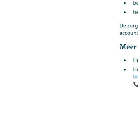
b
h
De zorg
account
Meer 
He
H

📞