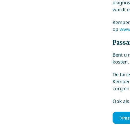
diagnos
wordt e
Kempenh
op
www.
Passa
Bent u 
kosten.
De tari
Kempen
zorg en
Ook als 
Pas