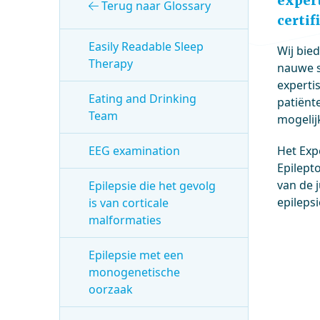
expert
Terug naar Glossary
certif
Easily Readable Sleep
Wij bie
Therapy
nauwe s
experti
Eating and Drinking
patiënt
Team
mogelij
EEG examination
Het Exp
Epilept
van de 
Epilepsie die het gevolg
epileps
is van corticale
malformaties
Epilepsie met een
monogenetische
oorzaak