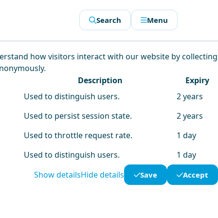
Search
Menu
derstand how visitors interact with our website by collecting
anonymously.
Description
Expiry
Used to distinguish users.
2 years
Used to persist session state.
2 years
Used to throttle request rate.
1 day
Used to distinguish users.
1 day
Show details
Hide details
Save
Accept