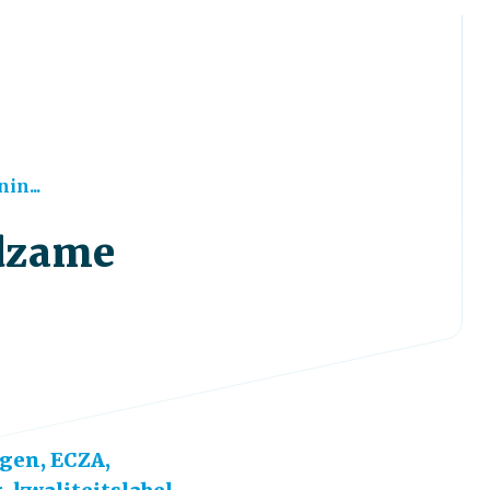
in...
ldzame
gen, ECZA,