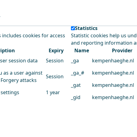
e our service.
Statistics
s includes cookies for access
Statistic cookies help us un
and reporting information 
iption
Expiry
Name
Provider
user session data
Session
_ga
kempenhaeghe.nl
u as a user against
_ga_#
kempenhaeghe.nl
Session
 Forgery attacks
_gat
kempenhaeghe.nl
 settings
1 year
_gid
kempenhaeghe.nl