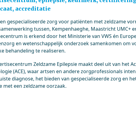
isecentrum, epilepsie, keurmerk, certificering,
icaat, accreditatie
den gespecialiseerde zorg voor patiënten met zeldzame vorm
amenwerking tussen, Kempenhaeghe, Maastricht UMC+ en d
secentrum is erkend door het Ministerie van VWS én Europ
enzorg en wetenschappelijk onderzoek samenkomen om voo
ke behandeling te realiseren.
ertisecentrum Zeldzame Epilepsie maakt deel uit van het 
ologie (ACE), waar artsen en andere zorgprofessionals inte
juiste diagnose, het bieden van gespecialiseerde zorg en h
ie met een zeldzame oorzaak.