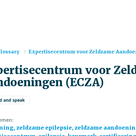
e
lossary
Expertisecentrum voor Zeldzame Aandoen
pertisecentrum voor Ze
ndoeningen (ECZA)
d and speak
emen:
ning, zeldzame epilepsie, zeldzame aandoenin