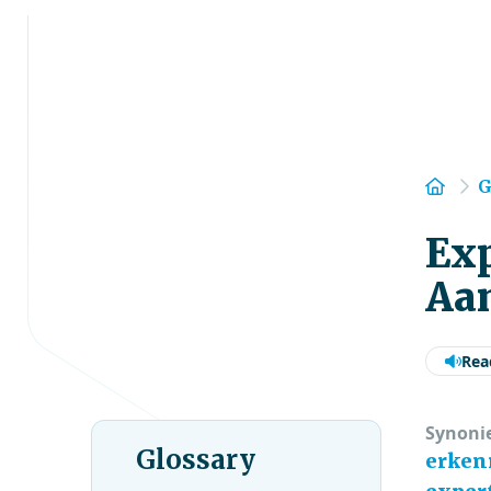
Hom
G
Ex
Aa
Rea
Synoni
Glossary
erken