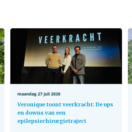
maandag 27 juli 2026
Veronique toont veerkracht: De ups
en downs van een
epilepsiechirurgietraject