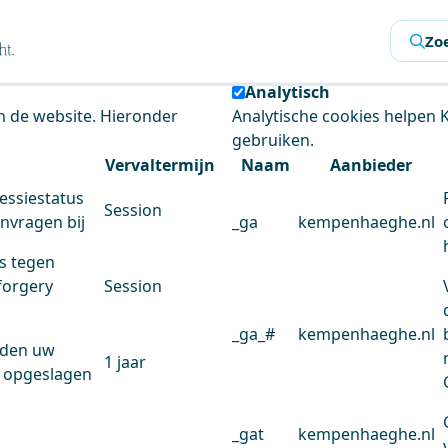
s
Zo
 de website te analyseren en het gebruiksgemak te verbeter
Analytisch
an de website. Hieronder
Analytische cookies helpen
gebruiken.
Vervaltermijn
Naam
Aanbieder
essiestatus
Session
anvragen bij
_ga
kempenhaeghe.nl
s tegen
forgery
Session
_ga_#
kempenhaeghe.nl
rden uw
1 jaar
 opgeslagen
_gat
kempenhaeghe.nl