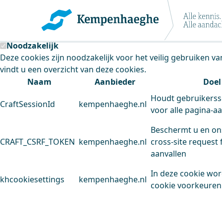
Kempenhaeghe maakt gebruik van cookie
Deze site plaatst cookies. Dit doen we om het gebruik van
Noodzakelijk
Deze cookies zijn noodzakelijk voor het veilig gebruiken v
vindt u een overzicht van deze cookies.
Naam
Aanbieder
Doel
Houdt gebruikerss
CraftSessionId
kempenhaeghe.nl
voor alle pagina-a
Beschermt u en on
CRAFT_CSRF_TOKEN
kempenhaeghe.nl
cross-site request 
aanvallen
In deze cookie wo
khcookiesettings
kempenhaeghe.nl
cookie voorkeuren