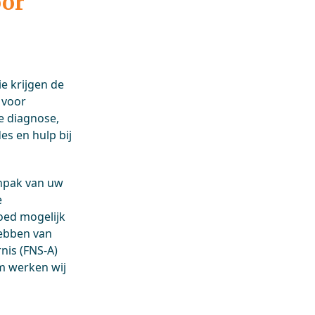
oor
e krijgen de
 voor
e diagnose,
s en hulp bij
anpak van uw
e
goed mogelijk
ebben van
nis (FNS-A)
um werken wij