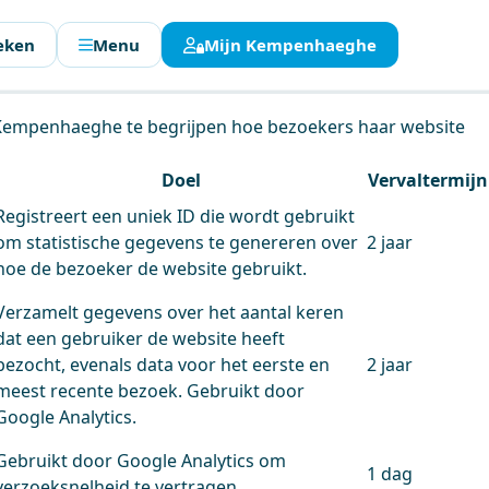
eken
Menu
Mijn Kempenhaeghe
en.
 Kempenhaeghe te begrijpen hoe bezoekers haar website
Doel
Vervaltermijn
Registreert een uniek ID die wordt gebruikt
om statistische gegevens te genereren over
2 jaar
hoe de bezoeker de website gebruikt.
Verzamelt gegevens over het aantal keren
dat een gebruiker de website heeft
bezocht, evenals data voor het eerste en
2 jaar
meest recente bezoek. Gebruikt door
Google Analytics.
Gebruikt door Google Analytics om
1 dag
verzoeksnelheid te vertragen