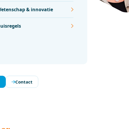
etenschap & innovatie
uisregels
s
Contact