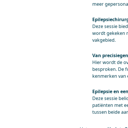
meer gepersonal
Epilepsiechirurg
Deze sessie bied
wordt gekeken n
vakgebied.
Van precisiege
Hier wordt de o
besproken. De f
kenmerken van e
Epilepsie en ee
Deze sessie beli
patiënten met e
tussen beide aa