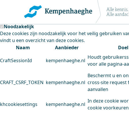
Kempenhaeghe maakt gebruik van cookie
Deze site plaatst cookies. Dit doen we om het gebruik van
Noodzakelijk
Deze cookies zijn noodzakelijk voor het veilig gebruiken v
vindt u een overzicht van deze cookies.
Naam
Aanbieder
Doel
Houdt gebruikerss
CraftSessionId
kempenhaeghe.nl
voor alle pagina-a
Beschermt u en on
CRAFT_CSRF_TOKEN
kempenhaeghe.nl
cross-site request 
aanvallen
In deze cookie wo
khcookiesettings
kempenhaeghe.nl
cookie voorkeuren