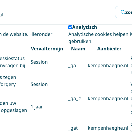
s
Zo
 de website te analyseren en het gebruiksgemak te verbeter
Analytisch
an de website. Hieronder
Analytische cookies helpen
gebruiken.
Vervaltermijn
Naam
Aanbieder
essiestatus
Session
anvragen bij
_ga
kempenhaeghe.nl
s tegen
forgery
Session
_ga_#
kempenhaeghe.nl
rden uw
1 jaar
 opgeslagen
_gat
kempenhaeghe.nl