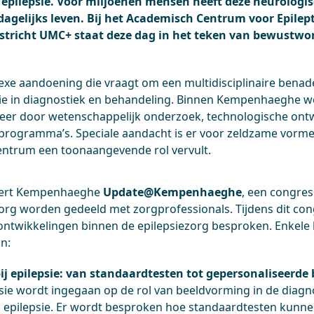
 epilepsie. Voor miljoenen mensen heeft deze neurolog
 dagelijks leven. Bij het Academisch Centrum voor Epilep
icht UMC+ staat deze dag in het teken van bewustwo
lexe aandoening die vraagt om een multidisciplinaire benad
e in diagnostiek en behandeling. Binnen Kempenhaeghe wo
eer door wetenschappelijk onderzoek, technologische ont
programma’s. Speciale aandacht is er voor zeldzame vormen
entrum een toonaangevende rol vervult.
eert Kempenhaeghe
Update@Kempenhaeghe
, een congre
ezorg worden gedeeld met zorgprofessionals. Tijdens dit c
 ontwikkelingen binnen de epilepsiezorg besproken. Enkele 
jn:
ij epilepsie: van standaardtesten tot gepersonaliseerd
ssie wordt ingegaan op de rol van beeldvorming in de diagn
 epilepsie. Er wordt besproken hoe standaardtesten kunne