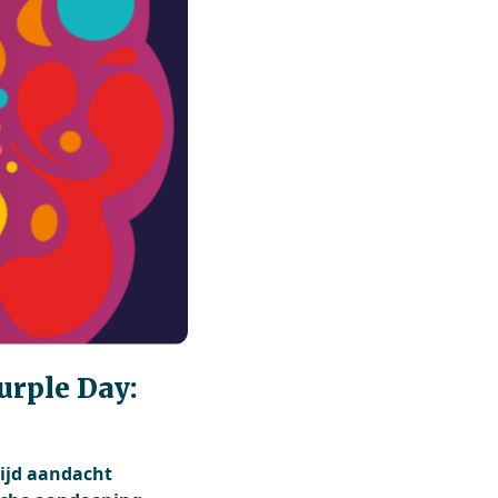
urple Day:
wijd aandacht