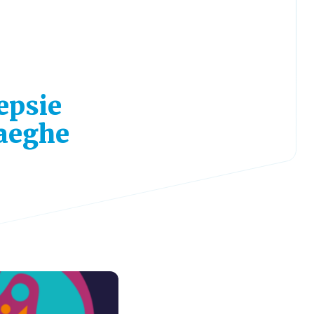
epsie
haeghe