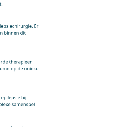
t.
epsiechirurgie. Er
n binnen dit
erde therapieën
temd op de unieke
epilepsie bij
mplexe samenspel