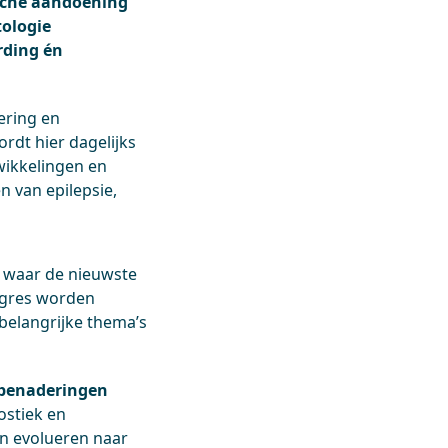
ische aandoening
tologie
rding én
ering en
rdt hier dagelijks
wikkelingen en
 van epilepsie,
s waar de nieuwste
ongres worden
belangrijke thema’s
e benaderingen
ostiek en
n evolueren naar