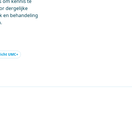
s om kennis te
or dergelijke
ek en behandeling
n.
richt UMC+