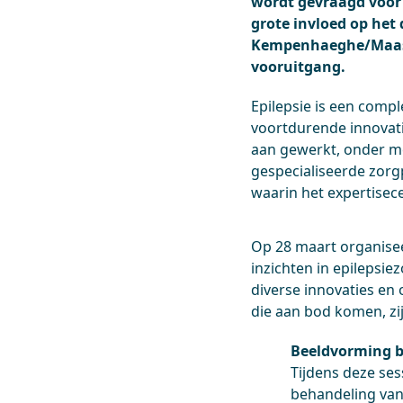
wordt gevraagd voor
grote invloed op het
Kempenhaeghe/Maastr
vooruitgang.
Epilepsie is een comp
voortdurende innovati
aan gewerkt, onder m
gespecialiseerde zorg
waarin het expertisec
Op 28 maart organis
inzichten in epilepsi
diverse innovaties en
die aan bod komen, zi
Beeldvorming b
Tijdens deze se
behandeling van