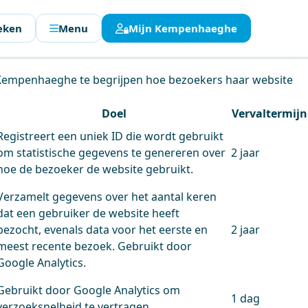
eken
Menu
Mijn Kempenhaeghe
en.
 Kempenhaeghe te begrijpen hoe bezoekers haar website
Doel
Vervaltermijn
Registreert een uniek ID die wordt gebruikt
om statistische gegevens te genereren over
2 jaar
hoe de bezoeker de website gebruikt.
Verzamelt gegevens over het aantal keren
dat een gebruiker de website heeft
bezocht, evenals data voor het eerste en
2 jaar
meest recente bezoek. Gebruikt door
Google Analytics.
Gebruikt door Google Analytics om
1 dag
verzoeksnelheid te vertragen