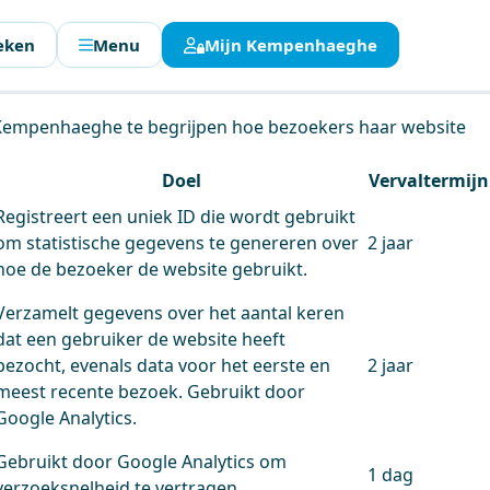
eken
Menu
Mijn Kempenhaeghe
en.
 Kempenhaeghe te begrijpen hoe bezoekers haar website
Doel
Vervaltermijn
Registreert een uniek ID die wordt gebruikt
om statistische gegevens te genereren over
2 jaar
hoe de bezoeker de website gebruikt.
Verzamelt gegevens over het aantal keren
dat een gebruiker de website heeft
bezocht, evenals data voor het eerste en
2 jaar
meest recente bezoek. Gebruikt door
Google Analytics.
Gebruikt door Google Analytics om
1 dag
verzoeksnelheid te vertragen