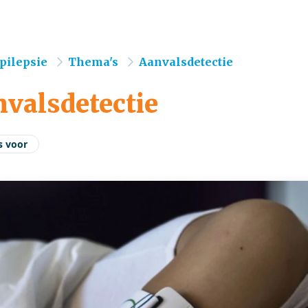
e
pilepsie
Thema's
Aanvalsdetectie
valsdetectie
s voor