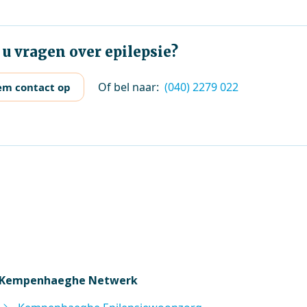
 u vragen over epilepsie?
Of bel naar:
(040) 2279 022
m contact op
Kempenhaeghe Netwerk