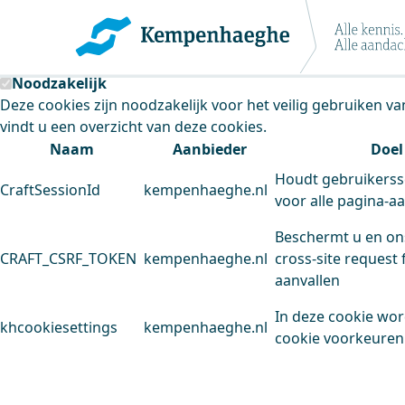
Kempenhaeghe maakt gebruik van cookie
Deze site plaatst cookies. Dit doen we om het gebruik van
Noodzakelijk
Deze cookies zijn noodzakelijk voor het veilig gebruiken v
vindt u een overzicht van deze cookies.
Naam
Aanbieder
Doel
Houdt gebruikerss
CraftSessionId
kempenhaeghe.nl
voor alle pagina-a
Beschermt u en on
CRAFT_CSRF_TOKEN
kempenhaeghe.nl
cross-site request 
aanvallen
In deze cookie wo
khcookiesettings
kempenhaeghe.nl
cookie voorkeuren