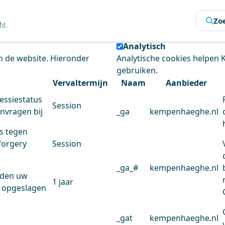
s
Zo
 de website te analyseren en het gebruiksgemak te verbeter
Analytisch
an de website. Hieronder
Analytische cookies helpen
gebruiken.
Vervaltermijn
Naam
Aanbieder
essiestatus
Session
anvragen bij
_ga
kempenhaeghe.nl
s tegen
forgery
Session
_ga_#
kempenhaeghe.nl
rden uw
1 jaar
 opgeslagen
_gat
kempenhaeghe.nl