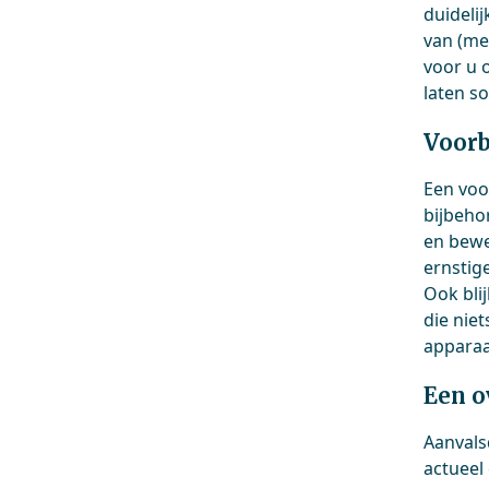
duideli
van (me
voor u o
laten s
Voorb
Een voo
bijbeho
en bewe
ernstig
Ook bli
die nie
apparaa
Een o
Aanvals
actueel