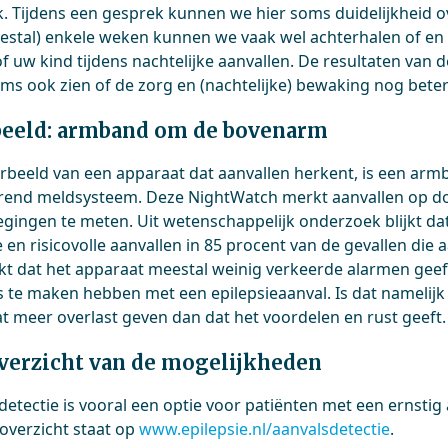
jk. Tijdens een gesprek kunnen we hier soms duidelijkheid 
estal) enkele weken kunnen we vaak wel achterhalen of en 
f uw kind tijdens nachtelijke aanvallen. De resultaten van d
oms ook zien of de zorg en (nachtelijke) bewaking nog beter
eeld: armband om de bovenarm
rbeeld van een apparaat dat aanvallen herkent, is een a
rend meldsysteem. Deze NightWatch merkt aanvallen op do
gingen te meten. Uit wetenschappelijk onderzoek blijkt da
e en risicovolle aanvallen in 85 procent van de gevallen di
jkt dat het apparaat meestal weinig verkeerde alarmen ge
ts te maken hebben met een epilepsieaanval. Is dat namelijk
t meer overlast geven dan dat het voordelen en rust geeft.
verzicht van de mogelijkheden
detectie is vooral een optie voor patiënten met een ernstig
 overzicht staat op
www.epilepsie.nl/aanvalsdetectie
.