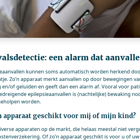
alsdetectie: een alarm dat aanvall
ieaanvallen kunnen soms automatisch worden herkend doo
tje. Zo’n apparaat merkt aanvallen op door bewegingen van
g en/of geluiden en geeft dan een alarm af. Vooral voor pat
edreigende epilepsieaanvallen is (nachtelijke) bewaking nod
 geholpen worden.
’n apparaat geschikt voor mij of mijn kind?
 diverse apparaten op de markt, die helaas meestal niet ve
stenverzekering. Of zo’n apparaat geschikt is voor u of uw ki