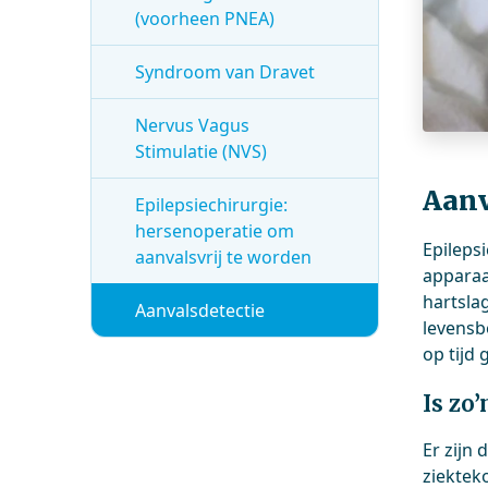
(voorheen PNEA)
Syndroom van Dravet
Nervus Vagus
Stimulatie (NVS)
Aanv
Epilepsiechirurgie:
hersenoperatie om
Epileps
aanvalsvrij te worden
apparaa
hartsla
Aanvalsdetectie
levensb
op tijd
Is zo
Er zijn
ziekteko