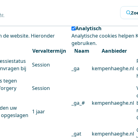
s
Zo
 de website te analyseren en het gebruiksgemak te verbeter
Analytisch
an de website. Hieronder
Analytische cookies helpen
gebruiken.
Vervaltermijn
Naam
Aanbieder
essiestatus
Session
anvragen bij
_ga
kempenhaeghe.nl
s tegen
forgery
Session
_ga_#
kempenhaeghe.nl
rden uw
1 jaar
 opgeslagen
_gat
kempenhaeghe.nl