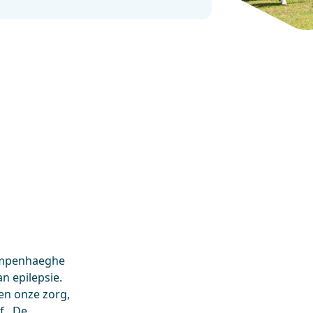
empenhaeghe
n epilepsie.
en onze zorg,
af. De