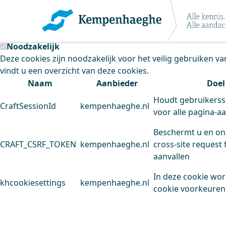
Kempenhaeghe maakt gebruik van cookie
Deze site plaatst cookies. Dit doen we om het gebruik van
Noodzakelijk
Deze cookies zijn noodzakelijk voor het veilig gebruiken v
vindt u een overzicht van deze cookies.
Naam
Aanbieder
Doel
Houdt gebruikerss
CraftSessionId
kempenhaeghe.nl
voor alle pagina-a
Beschermt u en on
CRAFT_CSRF_TOKEN
kempenhaeghe.nl
cross-site request 
aanvallen
In deze cookie wo
khcookiesettings
kempenhaeghe.nl
cookie voorkeuren