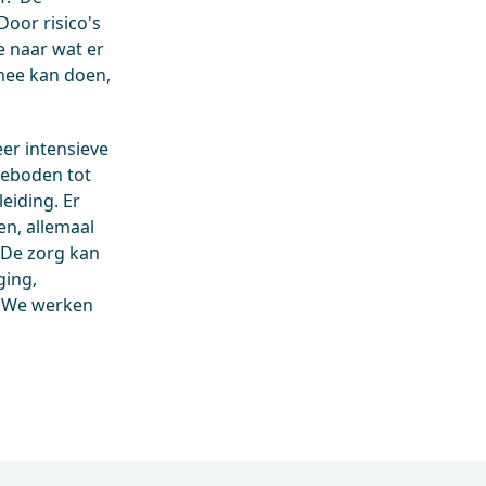
oor risico's
e naar wat er
mee kan doen,
er intensieve
geboden tot
eiding. Er
n, allemaal
. De zorg kan
ging,
n. We werken