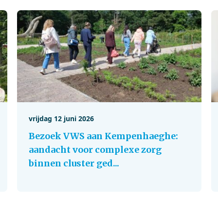
vrijdag 12 juni 2026
Bezoek VWS aan Kempenhaeghe:
aandacht voor complexe zorg
binnen cluster ged...