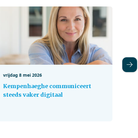
vrijdag 8 mei 2026
vrijd
Kempenhaeghe communiceert
Uitr
steeds vaker digitaal
Awar
Vera