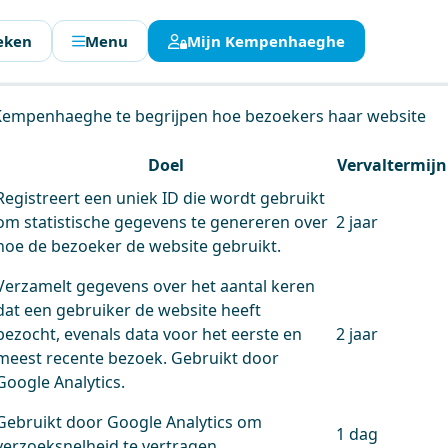
eken
Menu
Mijn Kempenhaeghe
en.
 Kempenhaeghe te begrijpen hoe bezoekers haar website
Doel
Vervaltermijn
Registreert een uniek ID die wordt gebruikt
om statistische gegevens te genereren over
2 jaar
hoe de bezoeker de website gebruikt.
Verzamelt gegevens over het aantal keren
dat een gebruiker de website heeft
bezocht, evenals data voor het eerste en
2 jaar
meest recente bezoek. Gebruikt door
Google Analytics.
Gebruikt door Google Analytics om
1 dag
verzoeksnelheid te vertragen