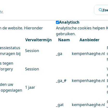
s
Zo
 de website te analyseren en het gebruiksgemak te verbeter
Analytisch
an de website. Hieronder
Analytische cookies helpen
gebruiken.
Vervaltermijn
Naam
Aanbieder
essiestatus
Session
anvragen bij
_ga
kempenhaeghe.nl
s tegen
forgery
Session
_ga_#
kempenhaeghe.nl
rden uw
1 jaar
 opgeslagen
_gat
kempenhaeghe.nl