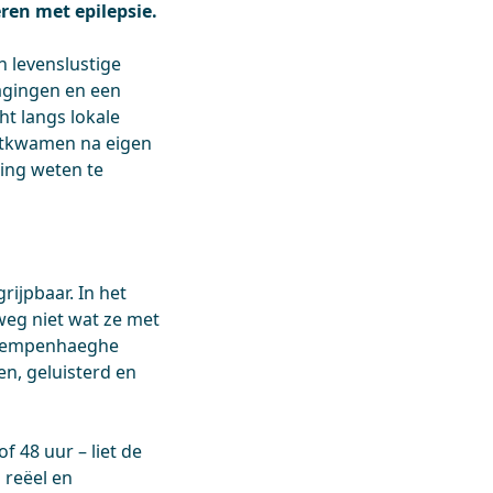
eren met epilepsie.
en levenslustige
dagingen en een
ht langs lokale
chtkwamen na eigen
ing weten te
rijpbaar. In het
weg niet wat ze met
j Kempenhaeghe
en, geluisterd en
 48 uur – liet de
 reëel en