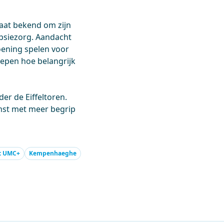
aat bekend om zijn
epsiezorg. Aandacht
oening spelen voor
trepen hoe belangrijk
der de Eiffeltoren.
omst met meer begrip
t UMC+
Kempenhaeghe