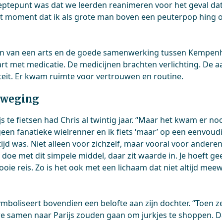
ptepunt was dat we leerden reanimeren voor het geval dat,” 
et moment dat ik als grote man boven een peuterpop hing 
en van een arts en de goede samenwerking tussen Kempe
tart met medicatie. De medicijnen brachten verlichting. De 
iteit. Er kwam ruimte voor vertrouwen en routine.
eweging
 te fietsen had Chris al twintig jaar. “Maar het kwam er nooi
geen fanatieke wielrenner en ik fiets ‘maar’ op een eenvoudi
tijd was. Niet alleen voor zichzelf, maar vooral voor anderen
ik doe met dit simpele middel, daar zit waarde in. Je hoeft g
oie reis. Zo is het ook met een lichaam dat niet altijd mee
ymboliseert bovendien een belofte aan zijn dochter. “Toen z
we samen naar Parijs zouden gaan om jurkjes te shoppen. 