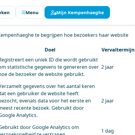
eken
Menu
Mijn Kempenhaeghe
en.
 Kempenhaeghe te begrijpen hoe bezoekers haar website
Doel
Vervaltermijn
Registreert een uniek ID die wordt gebruikt
om statistische gegevens te genereren over
2 jaar
hoe de bezoeker de website gebruikt.
Verzamelt gegevens over het aantal keren
dat een gebruiker de website heeft
bezocht, evenals data voor het eerste en
2 jaar
meest recente bezoek. Gebruikt door
Google Analytics.
Gebruikt door Google Analytics om
1 dag
verzoeksnelheid te vertragen