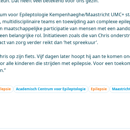
teun. Dat heeft veel betekend voor ons gezin.”
um voor Epileptologie Kempenhaeghe/Maastricht UMC+ st
k, multidisciplinaire teams en toewijding aan complexe epil
n maatschappelijke participatie van mensen met een aand
en belangrijke rol. Initiatieven zoals die van Chris onders
act van zorg verder reikt dan ‘het spreekuur’.
ris op zijn fiets. Vijf dagen later hoopt hij aan te komen on
oor alle kinderen die strijden met epilepsie. Voor een toek
n.”
ilepsie
Academisch Centrum voor Epileptologie
Epilepsie
Maastrich