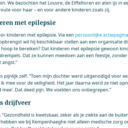
in. We bezochten het Louvre, de Eiffeltoren en aten ijs in ee
 route voor haar – en voor andere kinderen zoals zij.
eren met epilepsie
oor kinderen met epilepsie. Via een
persoonlijke actiepagin
pbrengst wil hij beschikbaar stellen aan een organisatie di
k hoop te bereiken? Dat kinderen met epilepsie gewoon kind
 drempels. Dat ze kunnen meedoen aan een feestje, zonder
it angst.”
is pijnlijk zelf. “Toen mijn dochter werd uitgenodigd voor e
 ik mee voor de veiligheid. Het jaar daarna werd ze niet op
jd mee’. Dat deed pijn. We voelden ons onbegrepen.”
s drijfveer
r. “Gezondheid is kwetsbaar, zeker als je ziekte aan de buite
en hebben we bij Kempenhaeghe niet alleen medische zorg 