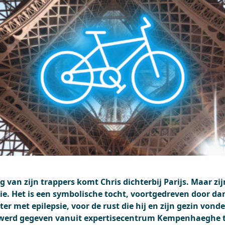
van zijn trappers komt Chris dichterbij Parijs. Maar zij
tie. Het is een symbolische tocht, voortgedreven door d
ter met epilepsie, voor de rust die hij en zijn gezin vond
werd gegeven vanuit expertisecentrum Kempenhaeghe t