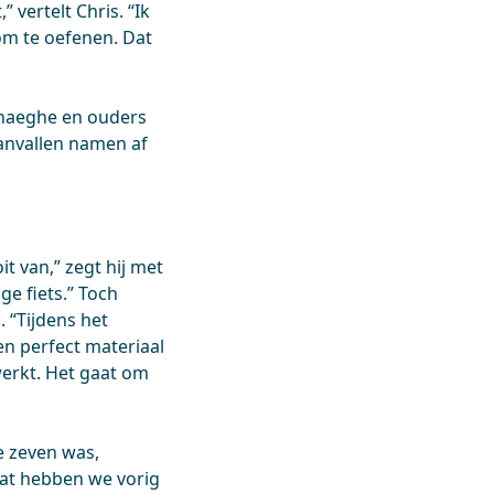
vertelt Chris. “Ik
om te oefenen. Dat
nhaeghe en ouders
aanvallen namen af
t van,” zegt hij met
ge fiets.” Toch
. “Tijdens het
een perfect materiaal
werkt. Het gaat om
e zeven was,
Dat hebben we vorig