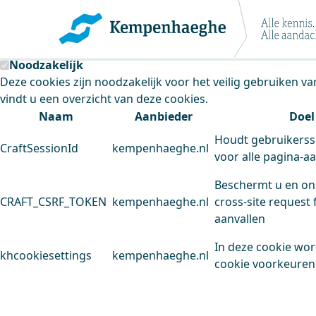
Kempenhaeghe maakt gebruik van cookie
Deze site plaatst cookies. Dit doen we om het gebruik van
Noodzakelijk
Deze cookies zijn noodzakelijk voor het veilig gebruiken v
vindt u een overzicht van deze cookies.
Naam
Aanbieder
Doel
Houdt gebruikerss
CraftSessionId
kempenhaeghe.nl
voor alle pagina-a
Beschermt u en on
CRAFT_CSRF_TOKEN
kempenhaeghe.nl
cross-site request 
aanvallen
In deze cookie wo
khcookiesettings
kempenhaeghe.nl
cookie voorkeuren