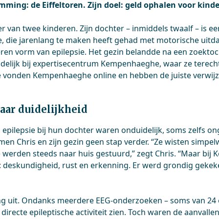
mming: de Eiffeltoren. Zijn doel: geld ophalen voor kind
der van twee kinderen. Zijn dochter – inmiddels twaalf – is e
pe, die jarenlang te maken heeft gehad met motorische uit
eren vorm van epilepsie. Het gezin belandde na een zoektoc
indelijk bij expertisecentrum Kempenhaeghe, waar ze tere
e vonden Kempenhaeghe online en hebben de juiste verwijz
aar duidelijkheid
epilepsie bij hun dochter waren onduidelijk, soms zelfs ong
men Chris en zijn gezin geen stap verder. “Ze wisten simpel
 werden steeds naar huis gestuurd,” zegt Chris. “Maar bi
s: deskundigheid, rust en erkenning. Er werd grondig gekek
ng uit. Ondanks meerdere EEG-onderzoeken – soms van 24 of
recte epileptische activiteit zien. Toch waren de aanvallen