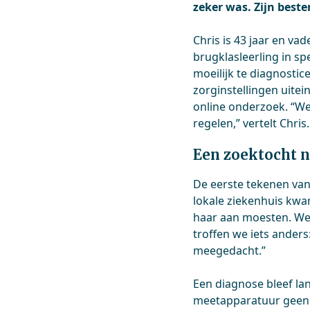
zeker was. Zijn beste
Chris is 43 jaar en va
brugklasleerling in s
moeilijk te diagnostic
zorginstellingen uite
online onderzoek. “W
regelen,” vertelt Chris.
Een zoektocht n
De eerste tekenen van 
lokale ziekenhuis kwa
haar aan moesten. We
troffen we iets ander
meegedacht.”
Een diagnose bleef la
meetapparatuur geen di