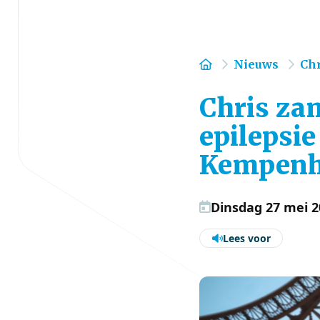
Home
Nieuws
Chr
Chris za
epilepsie
Kempenh
Dinsdag 27 mei 2
Lees voor