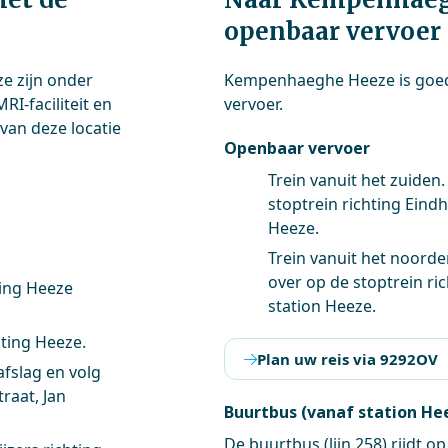
openbaar vervoer
e zijn onder
Kempenhaeghe Heeze is goed
I-faciliteit en
vervoer.
 van deze locatie
Openbaar vervoer
Trein vanuit het zuiden
stoptrein richting Eind
Heeze.
Trein vanuit het noorde
over op de stoptrein ri
ting Heeze
station Heeze.
ting Heeze.
Plan uw reis via 9292OV
fslag en volg
raat, Jan
Buurtbus (vanaf station He
De buurtbus (lijn 258) rijdt 