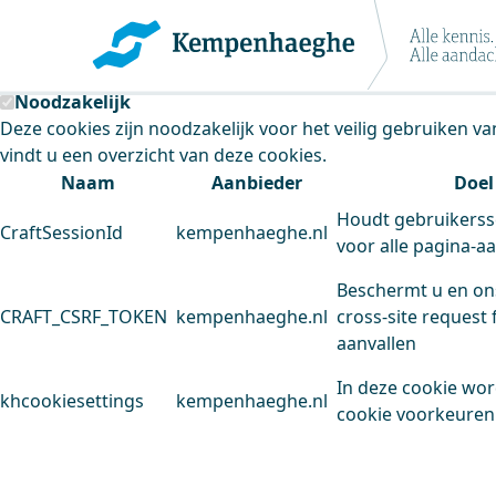
Kempenhaeghe maakt gebruik van cookie
Deze site plaatst cookies. Dit doen we om het gebruik van
Noodzakelijk
Deze cookies zijn noodzakelijk voor het veilig gebruiken v
vindt u een overzicht van deze cookies.
Naam
Aanbieder
Doel
Houdt gebruikerss
CraftSessionId
kempenhaeghe.nl
voor alle pagina-a
Beschermt u en on
CRAFT_CSRF_TOKEN
kempenhaeghe.nl
cross-site request 
aanvallen
In deze cookie wo
khcookiesettings
kempenhaeghe.nl
cookie voorkeuren