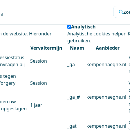
s
Zo
 de website te analyseren en het gebruiksgemak te verbeter
Analytisch
an de website. Hieronder
Analytische cookies helpen
gebruiken.
Vervaltermijn
Naam
Aanbieder
essiestatus
Session
anvragen bij
_ga
kempenhaeghe.nl
s tegen
forgery
Session
_ga_#
kempenhaeghe.nl
rden uw
1 jaar
 opgeslagen
_gat
kempenhaeghe.nl