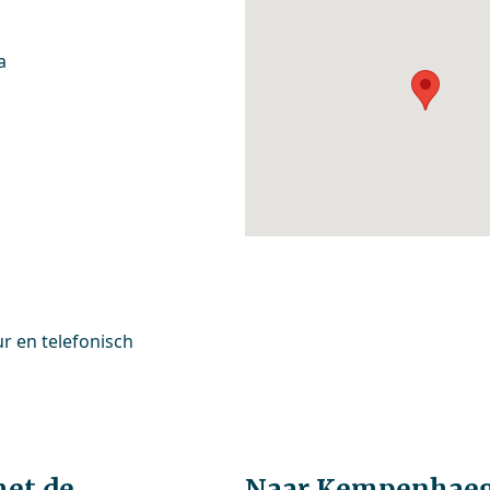
a
ur en telefonisch
.
et de
Naar Kempenhaeg