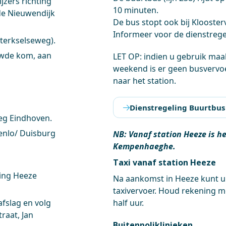
jzers richting
10 minuten.
de Nieuwendijk
De bus stopt ook bij Klooste
Informeer voor de dienstregel
terkselseweg).
uwde kom, aan
LET OP: indien u gebruik maa
weekend is er geen busverv
naar het station.
Dienstregeling Buurtbus
eg Eindhoven.
enlo/ Duisburg
NB: Vanaf station Heeze is h
Kempenhaeghe.
Taxi vanaf station Heeze
ting Heeze
Na aankomst in Heeze kunt u
taxivervoer. Houd rekening m
fslag en volg
half uur.
raat, Jan
Buitenpoliklinieken