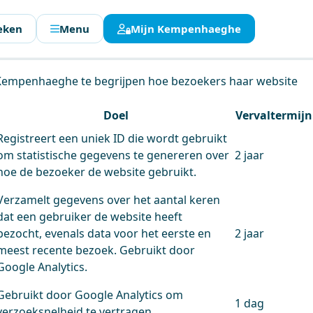
eken
Menu
Mijn Kempenhaeghe
en.
 Kempenhaeghe te begrijpen hoe bezoekers haar website
Doel
Vervaltermijn
Registreert een uniek ID die wordt gebruikt
om statistische gegevens te genereren over
2 jaar
hoe de bezoeker de website gebruikt.
Verzamelt gegevens over het aantal keren
dat een gebruiker de website heeft
bezocht, evenals data voor het eerste en
2 jaar
meest recente bezoek. Gebruikt door
Google Analytics.
Gebruikt door Google Analytics om
1 dag
verzoeksnelheid te vertragen