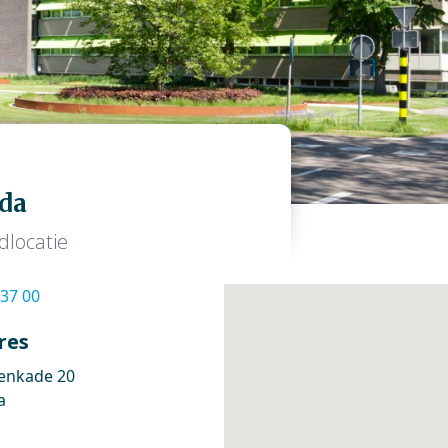
da
dlocatie
 37 00
res
enkade 20
a
s