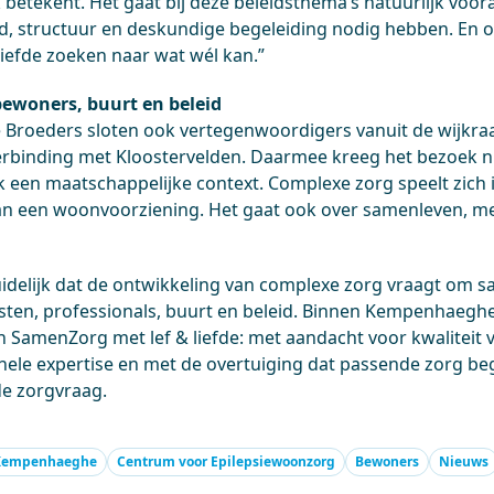
jk betekent. Het gaat bij deze beleidsthema’s natuurlijk v
d, structuur en deskundige begeleiding nodig hebben. En o
liefde zoeken naar wat wél kan.”
woners, buurt en beleid
e Broeders sloten ook vertegenwoordigers vanuit de wijkraa
erbinding met Kloostervelden. Daarmee kreeg het bezoek ni
k een maatschappelijke context. Complexe zorg speelt zich 
an een woonvoorziening. Het gaat ook over samenleven, m
idelijk dat de ontwikkeling van complexe zorg vraagt om
ten, professionals, buurt en beleid. Binnen Kempenhaeghe 
SamenZorg met lef & liefde: met aandacht voor kwaliteit v
nele expertise en met de overtuiging dat passende zorg beg
de zorgvraag.
Kempenhaeghe
Centrum voor Epilepsiewoonzorg
Bewoners
Nieuws