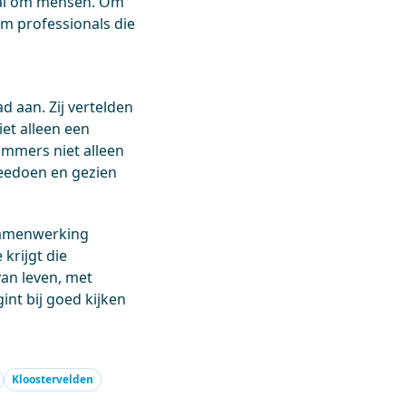
ooral om mensen. Om
m professionals die
d aan. Zij vertelden
et alleen een
immers niet alleen
eedoen en gezien
 samenwerking
krijgt die
an leven, met
int bij goed kijken
Kloostervelden