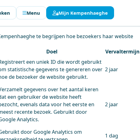
eken
Menu
Mijn Kempenhaeghe
en.
 Kempenhaeghe te begrijpen hoe bezoekers haar website
Doel
Vervaltermijn
Registreert een uniek ID die wordt gebruikt
om statistische gegevens te genereren over
2 jaar
hoe de bezoeker de website gebruikt.
Verzamelt gegevens over het aantal keren
dat een gebruiker de website heeft
bezocht, evenals data voor het eerste en
2 jaar
meest recente bezoek. Gebruikt door
Google Analytics.
Gebruikt door Google Analytics om
1 dag
verzoeksnelheid te vertragen