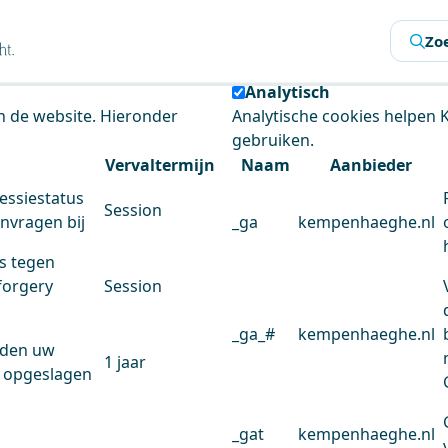
s
Zo
 de website te analyseren en het gebruiksgemak te verbeter
Analytisch
an de website. Hieronder
Analytische cookies helpen
gebruiken.
Vervaltermijn
Naam
Aanbieder
essiestatus
Session
anvragen bij
_ga
kempenhaeghe.nl
s tegen
forgery
Session
_ga_#
kempenhaeghe.nl
rden uw
1 jaar
 opgeslagen
_gat
kempenhaeghe.nl