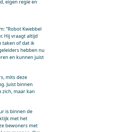
id, eigen regie en
am: “Robot Kwebbel
 Hij vraagt altijd
 taken of dat ik
egeleiders hebben nu
ren en kunnen juist
rs, mits deze
g. Juist binnen
p zich, maar kan
r is binnen de
tijk met het
onze bewoners met