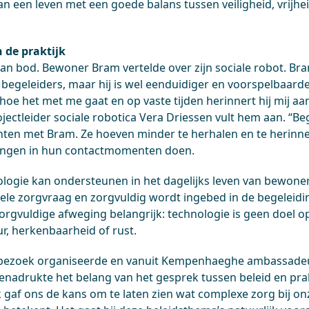
aan een leven met een goede balans tussen veiligheid, vrijhe
n de praktijk
n bod. Bewoner Bram vertelde over zijn sociale robot. Br
n begeleiders, maar hij is wel eenduidiger en voorspelbaarder.
e het met me gaat en op vaste tijden herinnert hij mij aan
jectleider sociale robotica Vera Driessen vult hem aan. “B
en met Bram. Ze hoeven minder te herhalen en te herinne
ingen in hun contactmomenten doen.
nologie kan ondersteunen in het dagelijks leven van bewone
duele zorgvraag en zorgvuldig wordt ingebed in de begeleidin
orgvuldige afweging belangrijk: technologie is geen doel o
ur, herkenbaarheid of rust.
 bezoek organiseerde en vanuit Kempenhaeghe ambassadeu
nadrukte het belang van het gesprek tussen beleid en prak
ek gaf ons de kans om te laten zien wat complexe zorg bij 