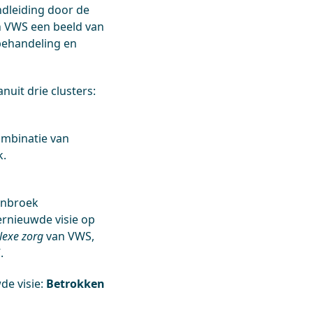
dleiding door de
n VWS een beeld van
behandeling en
uit drie clusters:
ombinatie van
k.
enbroek
ernieuwde visie op
lexe zorg
van VWS,
.
de visie:
Betrokken