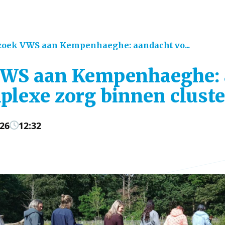
zoek VWS aan Kempenhaeghe: aandacht vo...
VWS aan Kempenhaeghe: 
plexe zorg binnen cluste
026
12:32