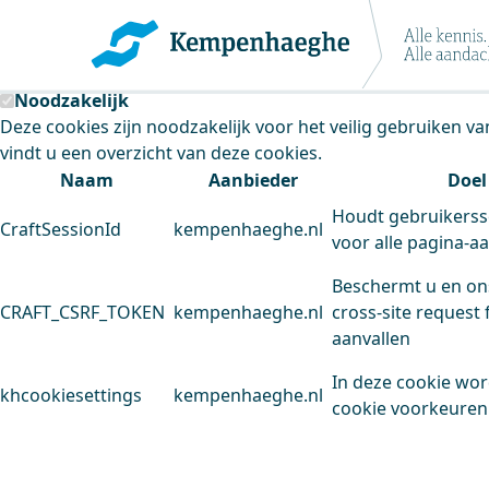
Kempenhaeghe maakt gebruik van cookie
Deze site plaatst cookies. Dit doen we om het gebruik van
Noodzakelijk
Deze cookies zijn noodzakelijk voor het veilig gebruiken v
vindt u een overzicht van deze cookies.
Naam
Aanbieder
Doel
Houdt gebruikerss
CraftSessionId
kempenhaeghe.nl
voor alle pagina-a
Beschermt u en on
CRAFT_CSRF_TOKEN
kempenhaeghe.nl
cross-site request 
aanvallen
In deze cookie wo
khcookiesettings
kempenhaeghe.nl
cookie voorkeuren