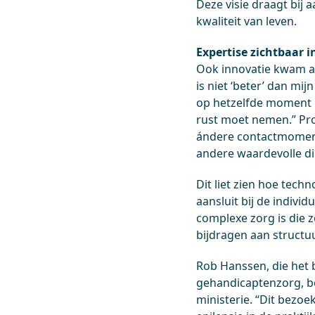
Deze visie draagt bij 
kwaliteit van leven.
Expertise zichtbaar i
Ook innovatie kwam aa
is niet ‘beter’ dan mij
op hetzelfde moment ho
rust moet nemen.” Pro
ándere contactmoment
andere waardevolle d
Dit liet zien hoe tech
aansluit bij de indivi
complexe zorg is die z
bijdragen aan structu
Rob Hanssen, die het
gehandicaptenzorg, be
ministerie. “Dit bezo