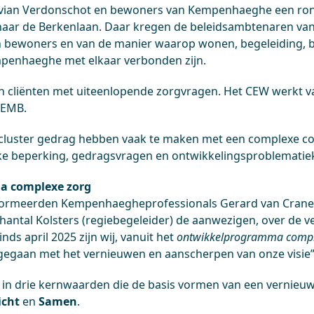
vian Verdonschot en bewoners van Kempenhaeghe een ron
 naar de Berkenlaan. Daar kregen de beleidsambtenaren va
an bewoners en van de manier waarop wonen, begeleiding, 
enhaeghe met elkaar verbonden zijn.
cliënten met uiteenlopende zorgvragen. Het CEW werkt van
Z)EMB.
cluster gedrag hebben vaak te maken met een complexe c
ijke beperking, gedragsvragen en ontwikkelingsproblematie
 complexe zorg
nformeerden Kempenhaegheprofessionals Gerard van Cran
hantal Kolsters (regiebegeleider) de aanwezigen, over de v
inds april 2025 zijn wij, vanuit het
ontwikkelprogramma comp
 gegaan met het vernieuwen en aanscherpen van onze visie”
d in drie kernwaarden die de basis vormen van een vernieuw
icht
en
Samen
.