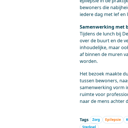
epilepsie in de prakti
bewoners die nabijhei
iedere dag met lef en 
Samenwerking met be
Tijdens de lunch bij D
over de buurt en de v
inhoudelijke, maar oo
af binnen de muren v
worden.
Het bezoek maakte du
tussen bewoners, naas
samenwerking vorm in 
ruimte voor professio
naar de mens achter 
Tags
Zorg
Epilepsie
Sterksel