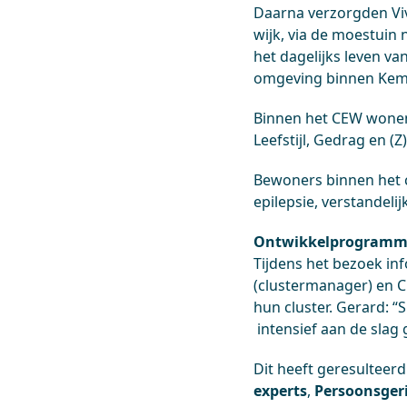
Daarna verzorgden Vi
wijk, via de moestuin
het dagelijks leven v
omgeving binnen Kemp
Binnen het CEW wonen 
Leefstijl, Gedrag en (
Bewoners binnen het 
epilepsie, verstandel
Ontwikkelprogramma
Tijdens het bezoek i
(clustermanager) en C
hun cluster. Gerard: “S
intensief aan de slag
Dit heeft geresulteer
experts
,
Persoonsger