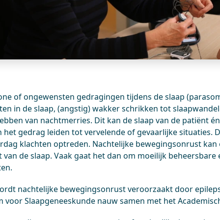
e of ongewensten gedragingen tijdens de slaap (parasomni
ten in de slaap, (angstig) wakker schrikken tot slaapwand
hebben van nachtmerries. Dit kan de slaap van de patiënt én
 het gedrag leiden tot vervelende of gevaarlijke situaties.
rdag klachten optreden. Nachtelijke bewegingsonrust kan o
it van de slaap. Vaak gaat het dan om moeilijk beheersbare
ten.
rdt nachtelijke bewegingsonrust veroorzaakt door epilepsi
 voor Slaapgeneeskunde nauw samen met het Academisch 