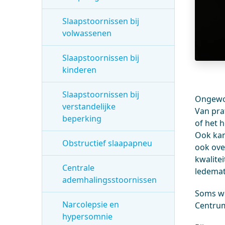
Slaapstoornissen bij
volwassenen
Slaapstoornissen bij
kinderen
Slaapstoornissen bij
Ongewon
verstandelijke
Van pra
beperking
of het 
Ook kan
Obstructief slaapapneu
ook ove
kwalite
Centrale
ledema
ademhalingsstoornissen
Soms wo
Narcolepsie en
Centrum
hypersomnie