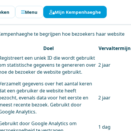
eken
Menu
Mijn Kempenhaeghe
en.
 Kempenhaeghe te begrijpen hoe bezoekers haar website
Doel
Vervaltermijn
Registreert een uniek ID die wordt gebruikt
om statistische gegevens te genereren over
2 jaar
hoe de bezoeker de website gebruikt.
Verzamelt gegevens over het aantal keren
dat een gebruiker de website heeft
bezocht, evenals data voor het eerste en
2 jaar
meest recente bezoek. Gebruikt door
Google Analytics.
Gebruikt door Google Analytics om
1 dag
verzoeksnelheid te vertragen