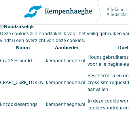
Kempenhaeghe maakt gebruik van cookie
Deze site plaatst cookies. Dit doen we om het gebruik van
Noodzakelijk
Deze cookies zijn noodzakelijk voor het veilig gebruiken v
vindt u een overzicht van deze cookies.
Naam
Aanbieder
Doel
Houdt gebruikerss
CraftSessionId
kempenhaeghe.nl
voor alle pagina-a
Beschermt u en on
CRAFT_CSRF_TOKEN
kempenhaeghe.nl
cross-site request 
aanvallen
In deze cookie wo
khcookiesettings
kempenhaeghe.nl
cookie voorkeuren