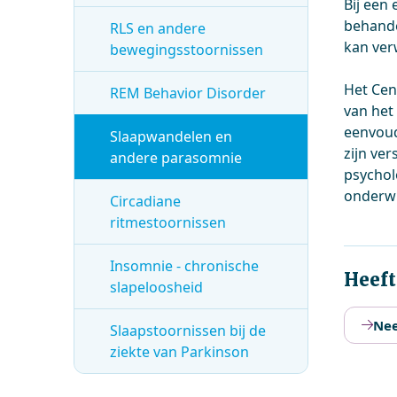
Bij een
behande
RLS en andere
kan ver
bewegingsstoornissen
Het Cen
REM Behavior Disorder
van het
eenvoud
Slaapwandelen en
zijn ve
andere parasomnie
psychol
onderwi
Circadiane
ritmestoornissen
Insomnie - chronische
Heeft
slapeloosheid
Nee
Slaapstoornissen bij de
ziekte van Parkinson