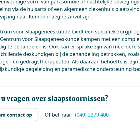
 eenvoudige vorm van parasomnie of nachtelijke bewegings
ling via de huisarts of een algemeen ziekenhuis plaatsvinden
wijzing naar Kempenhaeghe zinvol zijn.
trum voor Slaapgeneeskunde biedt een specifiek zorgpro
 Centrum voor Slaapgeneeskunde kampen met een complex
ig te behandelen is. Ook kan er sprake zijn van meerdere sl
rschillende deskundigen bij de behandeling betrokken, zoals
ogen en gedragstherapeuten. Als daaraan behoefte is, zijn 
jskundige begeleiding en paramedische ondersteuning bes
 u vragen over slaapstoornissen?
Of bel naar:
(040) 2279 400
m contact op