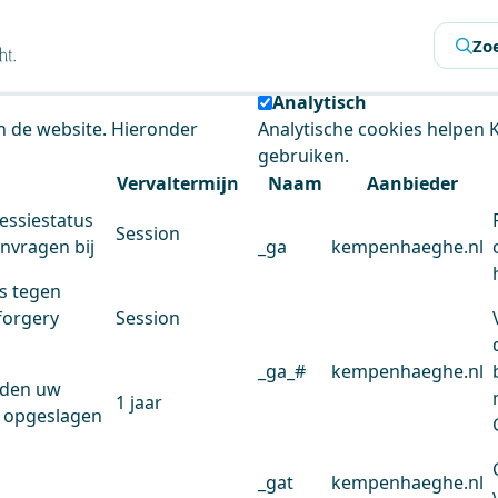
s
Zo
 de website te analyseren en het gebruiksgemak te verbeter
Analytisch
an de website. Hieronder
Analytische cookies helpen
gebruiken.
Vervaltermijn
Naam
Aanbieder
essiestatus
Session
anvragen bij
_ga
kempenhaeghe.nl
s tegen
forgery
Session
_ga_#
kempenhaeghe.nl
rden uw
1 jaar
 opgeslagen
_gat
kempenhaeghe.nl