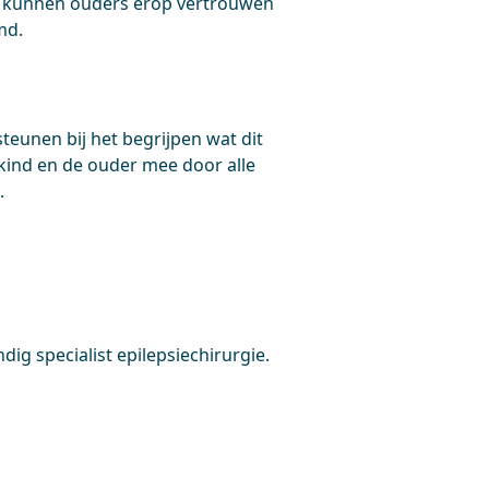
 Zo kunnen ouders erop vertrouwen
emd.
eunen bij het begrijpen wat dit
kind en de ouder mee door alle
.
ig specialist epilepsiechirurgie.