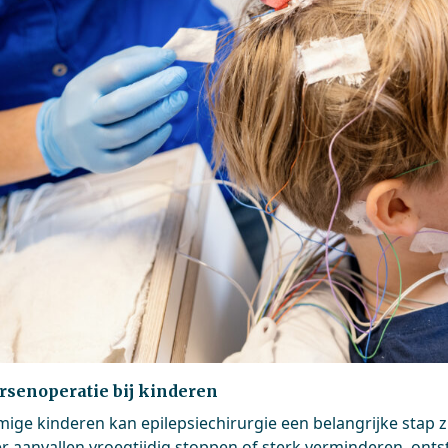
rsenoperatie bij kinderen
mige kinderen kan epilepsiechirurgie een belangrijke stap z
 aanvallen vroegtijdig stoppen of sterk verminderen, onts