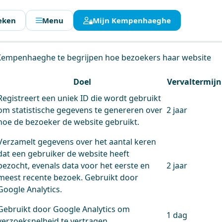
eken
Menu
Mijn Kempenhaeghe
en.
 Kempenhaeghe te begrijpen hoe bezoekers haar website
Doel
Vervaltermijn
Registreert een uniek ID die wordt gebruikt
om statistische gegevens te genereren over
2 jaar
hoe de bezoeker de website gebruikt.
Verzamelt gegevens over het aantal keren
dat een gebruiker de website heeft
bezocht, evenals data voor het eerste en
2 jaar
meest recente bezoek. Gebruikt door
Google Analytics.
Gebruikt door Google Analytics om
1 dag
verzoeksnelheid te vertragen