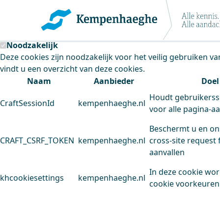
Kempenhaeghe maakt gebruik van cookie
Deze site plaatst cookies. Dit doen we om het gebruik van
Noodzakelijk
Deze cookies zijn noodzakelijk voor het veilig gebruiken v
vindt u een overzicht van deze cookies.
Naam
Aanbieder
Doel
Houdt gebruikerss
CraftSessionId
kempenhaeghe.nl
voor alle pagina-a
Beschermt u en on
CRAFT_CSRF_TOKEN
kempenhaeghe.nl
cross-site request 
aanvallen
In deze cookie wo
khcookiesettings
kempenhaeghe.nl
cookie voorkeuren