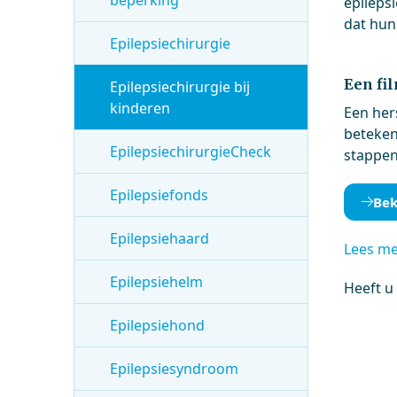
beperking
epileps
dat hun
Epilepsiechirurgie
Een fi
Epilepsiechirurgie bij
kinderen
Een her
beteken
EpilepsiechirurgieCheck
stappen
Epilepsiefonds
Bek
Epilepsiehaard
Lees m
Epilepsiehelm
Heeft u
Epilepsiehond
Epilepsiesyndroom