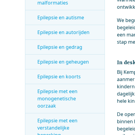
malformaties
ontwikk
Epilepsie en autisme
We begr
begeleid
Epilepsie en autorijden
een mani
stap m
Epilepsie en gedrag
Epilepsie en geheugen
In des
Bij Kem
Epilepsie en koorts
aanmerk
kindern
Epilepsie met een
dagelij
monogenetische
hele ki
oorzaak
De oper
Epilepsie met een
binnen 
verstandelijke
begelei