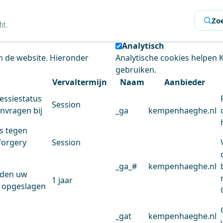
s
Zo
 de website te analyseren en het gebruiksgemak te verbeter
Analytisch
an de website. Hieronder
Analytische cookies helpen
gebruiken.
Vervaltermijn
Naam
Aanbieder
essiestatus
Session
anvragen bij
_ga
kempenhaeghe.nl
s tegen
forgery
Session
_ga_#
kempenhaeghe.nl
rden uw
1 jaar
 opgeslagen
_gat
kempenhaeghe.nl