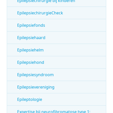
Epilepsiechirurgie bij kinderen
EpilepsiechirurgieCheck
Epilepsiefonds
Epilepsiehaard
Epilepsiehelm
Epilepsiehond
Epilepsiesyndroom
Epilepsievereniging
Epileptologie
Expertise bij neurofibromatose type 1: