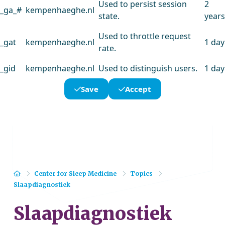
Used to persist session
2
_ga_#
kempenhaeghe.nl
state.
years
Used to throttle request
_gat
kempenhaeghe.nl
1 day
rate.
_gid
kempenhaeghe.nl
Used to distinguish users.
1 day
Save
Accept
Home
Center for Sleep Medicine
Topics
Slaapdiagnostiek
Slaapdiagnostiek