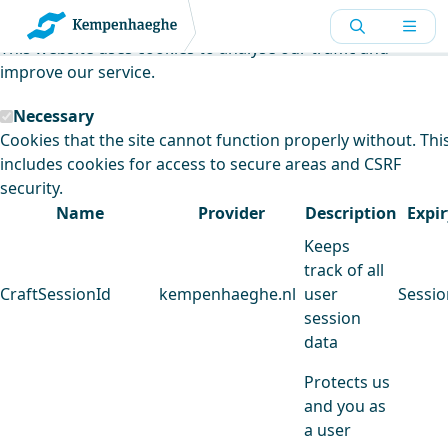
Kempenhaeghe uses cookies
This website uses cookies to analyse our traffic and
improve our service.
Necessary
Cookies that the site cannot function properly without. Thi
includes cookies for access to secure areas and CSRF
security.
Name
Provider
Description
Expir
Keeps
track of all
CraftSessionId
kempenhaeghe.nl
user
Sessio
session
data
Protects us
and you as
a user