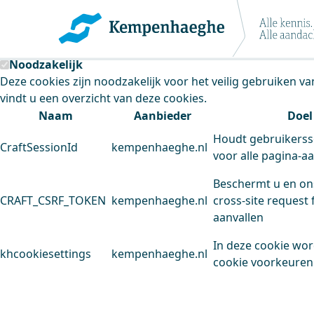
Kempenhaeghe maakt gebruik van cookie
Deze site plaatst cookies. Dit doen we om het gebruik van
Noodzakelijk
Deze cookies zijn noodzakelijk voor het veilig gebruiken v
vindt u een overzicht van deze cookies.
Naam
Aanbieder
Doel
Houdt gebruikerss
CraftSessionId
kempenhaeghe.nl
voor alle pagina-a
Beschermt u en on
CRAFT_CSRF_TOKEN
kempenhaeghe.nl
cross-site request 
aanvallen
In deze cookie wo
khcookiesettings
kempenhaeghe.nl
cookie voorkeuren