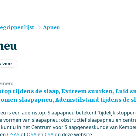
e
egrippenlijst
Apneu
neu
s voor
emen:
top tijdens de slaap, Extreem snurken, Luid s
omen slaapapneu, Ademstilstand tijdens de s
eu is een ademstop. Slaapapneu betekent 'tijdelijk stoppen
ee vormen van slaapapneu: obstructief slaapapneu en centr
kunt u in het Centrum voor Slaapgeneeskunde van Kempen
pen
OSAS
of
OSA
en
CSA
op deze website.