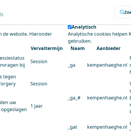
s
Zo
 de website te analyseren en het gebruiksgemak te verbeter
Analytisch
an de website. Hieronder
Analytische cookies helpen
gebruiken.
Vervaltermijn
Naam
Aanbieder
essiestatus
Session
anvragen bij
_ga
kempenhaeghe.nl
s tegen
forgery
Session
_ga_#
kempenhaeghe.nl
rden uw
1 jaar
 opgeslagen
_gat
kempenhaeghe.nl