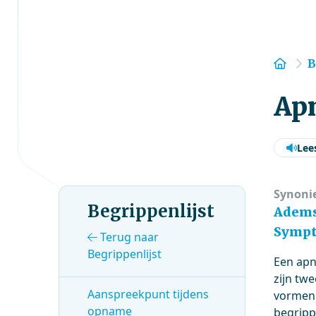
Hom
B
Ap
Lee
Synoni
Begrippenlijst
Adems
Sympt
Terug naar
Begrippenlijst
Een apn
zijn tw
Aanspreekpunt tijdens
vormen 
opname
begrip