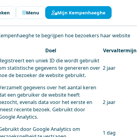
eken
Menu
Mijn Kempenhaeghe
en.
 Kempenhaeghe te begrijpen hoe bezoekers haar website
Doel
Vervaltermijn
Registreert een uniek ID die wordt gebruikt
om statistische gegevens te genereren over
2 jaar
hoe de bezoeker de website gebruikt.
Verzamelt gegevens over het aantal keren
dat een gebruiker de website heeft
bezocht, evenals data voor het eerste en
2 jaar
meest recente bezoek. Gebruikt door
Google Analytics.
Gebruikt door Google Analytics om
1 dag
verzoeksnelheid te vertragen