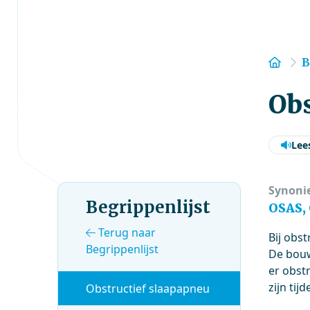
Hom
B
Obs
Lee
Synoni
Begrippenlijst
OSAS,
Terug naar
Bij obst
Begrippenlijst
De bouw
er obstr
zijn ti
Obstructief slaapapneu