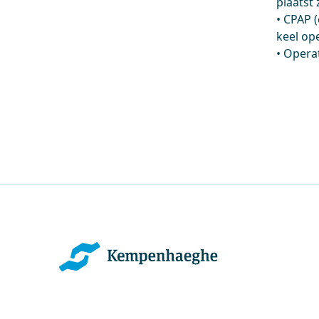
plaatst 
• CPAP 
keel op
• Opera