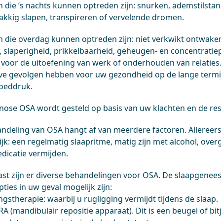
n die ’s nachts kunnen optreden zijn: snurken, ademstilstan
akkig slapen, transpireren of vervelende dromen.
n die overdag kunnen optreden zijn: niet verkwikt ontwaken
 slaperigheid, prikkelbaarheid, geheugen- en concentratie
voor de uitoefening van werk of onderhouden van relaties
ve gevolgen hebben voor uw gezondheid op de lange termij
oeddruk.
nose OSA wordt gesteld op basis van uw klachten en de re
ndeling van OSA hangt af van meerdere factoren. Allereerst
ijk: een regelmatig slaapritme, matig zijn met alcohol, ov
dicatie vermijden.
st zijn er diverse behandelingen voor OSA. De slaapgenee
ties in uw geval mogelijk zijn:
gstherapie: waarbij u rugligging vermijdt tijdens de slaap.
RA (mandibulair repositie apparaat). Dit is een beugel of bi