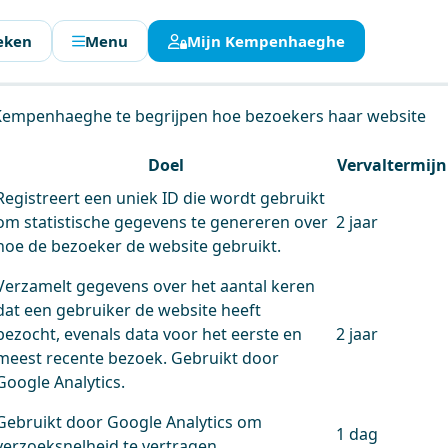
eken
Menu
Mijn Kempenhaeghe
en.
 Kempenhaeghe te begrijpen hoe bezoekers haar website
Doel
Vervaltermijn
Registreert een uniek ID die wordt gebruikt
om statistische gegevens te genereren over
2 jaar
hoe de bezoeker de website gebruikt.
Verzamelt gegevens over het aantal keren
dat een gebruiker de website heeft
bezocht, evenals data voor het eerste en
2 jaar
meest recente bezoek. Gebruikt door
Google Analytics.
Gebruikt door Google Analytics om
1 dag
verzoeksnelheid te vertragen