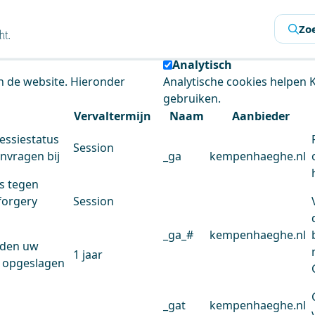
s
Zo
 de website te analyseren en het gebruiksgemak te verbeter
Analytisch
an de website. Hieronder
Analytische cookies helpen
gebruiken.
Vervaltermijn
Naam
Aanbieder
essiestatus
Session
anvragen bij
_ga
kempenhaeghe.nl
s tegen
forgery
Session
_ga_#
kempenhaeghe.nl
rden uw
1 jaar
 opgeslagen
_gat
kempenhaeghe.nl