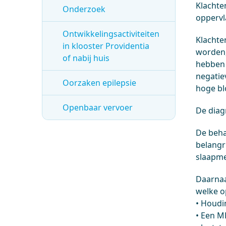
Klachte
Onderzoek
oppervl
Ontwikkelingsactiviteiten
Klachte
in klooster Providentia
worden,
of nabij huis
hebben 
negatie
Oorzaken epilepsie
hoge bl
Openbaar vervoer
De diag
De beha
belangr
slaapme
Daarnaa
welke op
• Houdin
• Een M