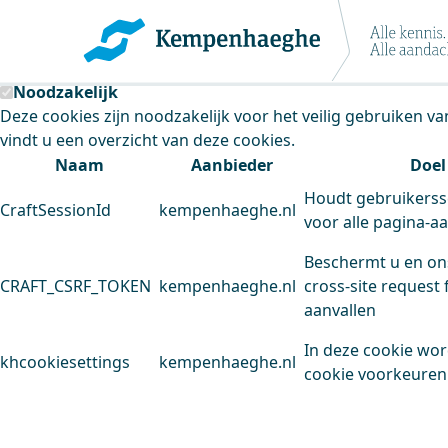
Kempenhaeghe maakt gebruik van cookie
Deze site plaatst cookies. Dit doen we om het gebruik van
Noodzakelijk
Deze cookies zijn noodzakelijk voor het veilig gebruiken v
vindt u een overzicht van deze cookies.
Naam
Aanbieder
Doel
Houdt gebruikerss
CraftSessionId
kempenhaeghe.nl
voor alle pagina-a
Beschermt u en on
CRAFT_CSRF_TOKEN
kempenhaeghe.nl
cross-site request 
aanvallen
In deze cookie wo
khcookiesettings
kempenhaeghe.nl
cookie voorkeuren