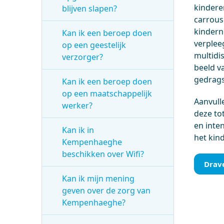
kindere
blijven slapen?
carrouse
kindern
Kan ik een beroep doen
verplee
op een geestelijk
multidi
verzorger?
beeld va
gedrags
Kan ik een beroep doen
op een maatschappelijk
Aanvull
werker?
deze to
en inte
Kan ik in
het kin
Kempenhaeghe
beschikken over Wifi?
Drav
Kan ik mijn mening
geven over de zorg van
Kempenhaeghe?