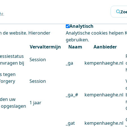
s
Zo
 de website te analyseren en het gebruiksgemak te verbeter
Analytisch
an de website. Hieronder
Analytische cookies helpen
gebruiken.
Vervaltermijn
Naam
Aanbieder
essiestatus
Session
anvragen bij
_ga
kempenhaeghe.nl
s tegen
forgery
Session
_ga_#
kempenhaeghe.nl
rden uw
1 jaar
 opgeslagen
_gat
kempenhaeghe.nl