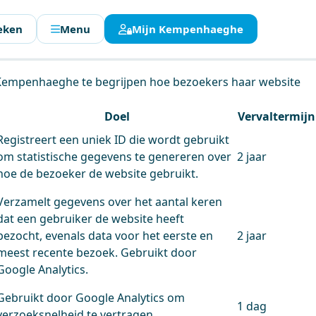
eken
Menu
Mijn Kempenhaeghe
en.
 Kempenhaeghe te begrijpen hoe bezoekers haar website
Doel
Vervaltermijn
Registreert een uniek ID die wordt gebruikt
om statistische gegevens te genereren over
2 jaar
hoe de bezoeker de website gebruikt.
Verzamelt gegevens over het aantal keren
dat een gebruiker de website heeft
bezocht, evenals data voor het eerste en
2 jaar
meest recente bezoek. Gebruikt door
Google Analytics.
Gebruikt door Google Analytics om
1 dag
verzoeksnelheid te vertragen