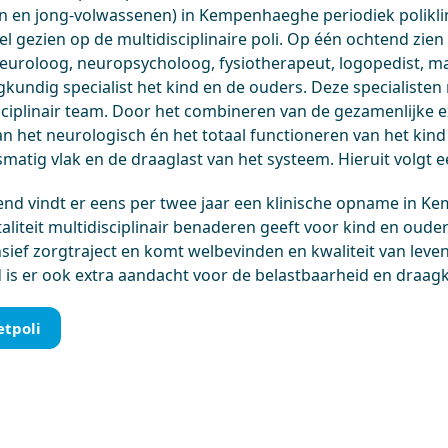
n en jong-volwassenen) in Kempenhaeghe periodiek polikl
l gezien op de multidisciplinaire poli. Op één ochtend zien 
euroloog, neuropsycholoog, fysiotherapeut, logopedist, m
gkundig specialist het kind en de ouders. Deze specialisten
sciplinair team. Door het combineren van de gezamenlijke ex
n het neurologisch én het totaal functioneren van het kind 
matig vlak en de draaglast van het systeem. Hieruit volgt e
end vindt er eens per twee jaar een klinische opname in Ke
taliteit multidisciplinair benaderen geeft voor kind en ou
nsief zorgtraject en komt welbevinden en kwaliteit van leve
d is er ook extra aandacht voor de belastbaarheid en draag
etpoli