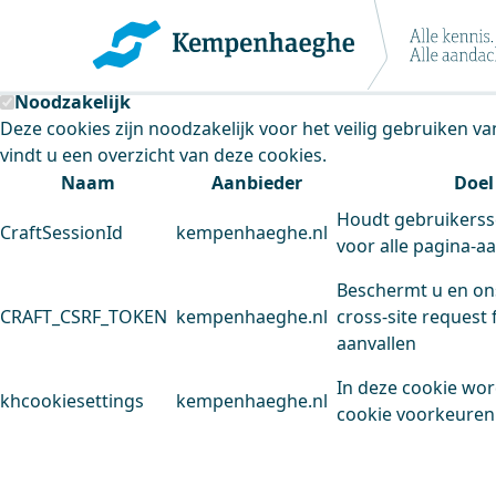
Kempenhaeghe maakt gebruik van cookie
Deze site plaatst cookies. Dit doen we om het gebruik van
Noodzakelijk
Deze cookies zijn noodzakelijk voor het veilig gebruiken v
vindt u een overzicht van deze cookies.
Naam
Aanbieder
Doel
Houdt gebruikerss
CraftSessionId
kempenhaeghe.nl
voor alle pagina-a
Beschermt u en on
CRAFT_CSRF_TOKEN
kempenhaeghe.nl
cross-site request 
aanvallen
In deze cookie wo
khcookiesettings
kempenhaeghe.nl
cookie voorkeuren