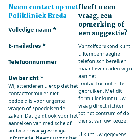
Neem contact op met
Heeft u een
Polikliniek Breda
vraag, een
opmerking of
Volledige naam
*
een suggestie?
E-mailadres
*
Vanzelfsprekend kunt
u Kempenhaeghe
telefonisch bereiken
Telefoonnummer
maar liever raden wij u
aan het
Uw bericht
*
contactformulier te
Wij attenderen u erop dat het
gebruiken. Met dit
contactformulier niet
formulier kunt u uw
bedoeld is voor urgente
vraag direct richten
vragen of spoedeisende
tot het centrum of de
zaken. Dat geldt ook voor het
dienst van uw keuze.
aanreiken van medische of
andere privacygevoelige
U kunt uw gegevens
informatie. Neemt u voor het