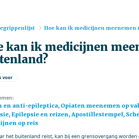
e
egrippenlijst
Hoe kan ik medicijnen meenemen naa
 kan ik medicijnen mee
tenland?
s voor
emen:
n en anti-epileptica, Opiaten meenemen op vak
sie, Epilepsie en reizen, Apostillestempel, Sc
ijnen op reis
aar het buitenland reist, kan bij een grensovergang worde