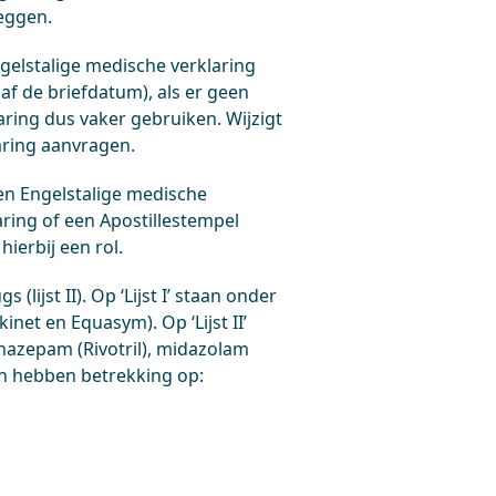
eggen.
gelstalige medische verklaring
af de briefdatum), als er geen
laring dus vaker gebruiken. Wijzigt
aring aanvragen.
een Engelstalige medische
ring of een Apostillestempel
ierbij een rol.
lijst II). Op ‘Lijst I’ staan onder
inet en Equasym). Op ‘Lijst II’
nazepam (Rivotril), midazolam
en hebben betrekking op: