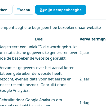
eken
Menu
Mijn Kempenhaeghe
en.
 Kempenhaeghe te begrijpen hoe bezoekers haar website
Doel
Vervaltermijn
Registreert een uniek ID die wordt gebruikt
om statistische gegevens te genereren over
2 jaar
hoe de bezoeker de website gebruikt.
Verzamelt gegevens over het aantal keren
dat een gebruiker de website heeft
bezocht, evenals data voor het eerste en
2 jaar
meest recente bezoek. Gebruikt door
Google Analytics.
Gebruikt door Google Analytics om
1 dag
verzoeksnelheid te vertragen