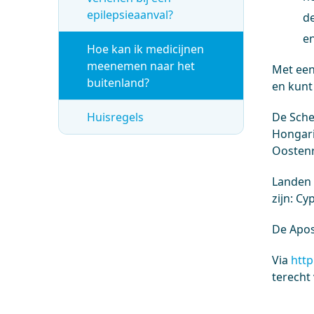
epilepsieaanval?
de
en
Hoe kan ik medicijnen
meenemen naar het
Met een
buitenland?
en kunt
Huisregels
De Sche
Hongari
Oostenri
Landen 
zijn: Cy
De Apos
Via
http
terecht 