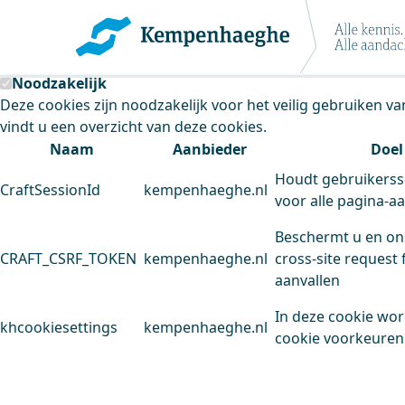
Kempenhaeghe maakt gebruik van cookie
Deze site plaatst cookies. Dit doen we om het gebruik van
Noodzakelijk
Deze cookies zijn noodzakelijk voor het veilig gebruiken v
vindt u een overzicht van deze cookies.
Naam
Aanbieder
Doel
Houdt gebruikerss
CraftSessionId
kempenhaeghe.nl
voor alle pagina-a
Beschermt u en on
CRAFT_CSRF_TOKEN
kempenhaeghe.nl
cross-site request 
aanvallen
In deze cookie wo
khcookiesettings
kempenhaeghe.nl
cookie voorkeuren