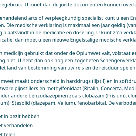
iegebruik. U moet dan de juiste documenten kunnen overl
behandelend arts of verpleegkundig specialist kunt u een En
n. Die medische verklaring is maximaal een jaar geldig (van
g plaatsvindt in de medicatie en dosering. U kunt zo’n verk
catie, dan moet u een nieuwe Engelstalige medische verkl
en medicijn gebruikt dat onder de Opiumwet valt, volstaat 
ing niet. U hebt dan ook nog een zogeheten Schengenverkla
Het land van bestemming van uw reis en de reisduur spelen h
wet maakt onderscheid in harddrugs (lijst I) en in softdrugs (
ware pijnstillers en methylfenidaat (Ritalin, Concerta, Medik
nder andere benzodiazepinen zoals clobazam (Frisium), clo
um), Stesolid (diazepam, Valium), fenobarbital. De verbod
t in bezit hebben
et verhandelen
t telen