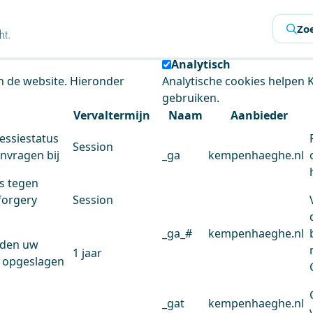
s
Zo
 de website te analyseren en het gebruiksgemak te verbeter
Analytisch
an de website. Hieronder
Analytische cookies helpen
gebruiken.
Vervaltermijn
Naam
Aanbieder
essiestatus
Session
anvragen bij
_ga
kempenhaeghe.nl
s tegen
forgery
Session
_ga_#
kempenhaeghe.nl
rden uw
1 jaar
 opgeslagen
_gat
kempenhaeghe.nl