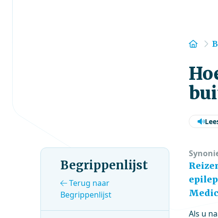
Hom
B
Hoe
bui
Lee
Synoni
Begrippenlijst
Reize
epilep
Terug naar
Medic
Begrippenlijst
Als u n