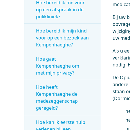
Hoe bereid ik me voor
medicat
op een afspraak in de
polikliniek?
Bij uw 
opvrage
Hoe bereid ik mijn kind
wijzigin
voor op een bezoek aan
uw medi
Kempenhaeghe?
Als u e
verklar
Hoe gaat
nodig. 
Kempenhaeghe om
met mijn privacy?
De Opium
andere z
Hoe heeft
staan o
Kempenhaeghe de
(Dormic
medezeggenschap
geregeld?
he
h
Hoe kan ik eerste hulp
he
verlenen bij een