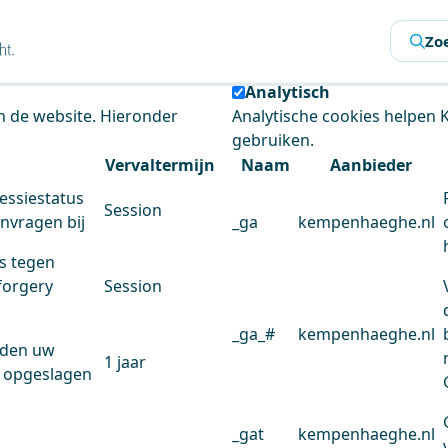
s
Zo
 de website te analyseren en het gebruiksgemak te verbeter
Analytisch
an de website. Hieronder
Analytische cookies helpen
gebruiken.
Vervaltermijn
Naam
Aanbieder
essiestatus
Session
anvragen bij
_ga
kempenhaeghe.nl
s tegen
forgery
Session
_ga_#
kempenhaeghe.nl
rden uw
1 jaar
 opgeslagen
_gat
kempenhaeghe.nl