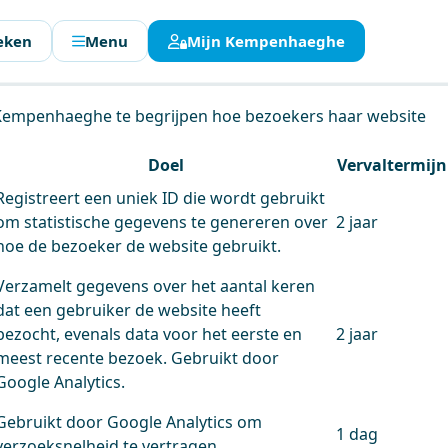
eken
Menu
Mijn Kempenhaeghe
en.
 Kempenhaeghe te begrijpen hoe bezoekers haar website
Doel
Vervaltermijn
Registreert een uniek ID die wordt gebruikt
om statistische gegevens te genereren over
2 jaar
hoe de bezoeker de website gebruikt.
Verzamelt gegevens over het aantal keren
dat een gebruiker de website heeft
bezocht, evenals data voor het eerste en
2 jaar
meest recente bezoek. Gebruikt door
Google Analytics.
Gebruikt door Google Analytics om
1 dag
verzoeksnelheid te vertragen