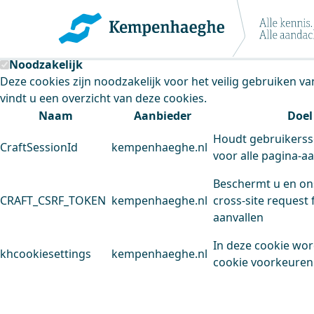
Kempenhaeghe maakt gebruik van cookie
Deze site plaatst cookies. Dit doen we om het gebruik van
Noodzakelijk
Deze cookies zijn noodzakelijk voor het veilig gebruiken v
vindt u een overzicht van deze cookies.
Naam
Aanbieder
Doel
Houdt gebruikerss
CraftSessionId
kempenhaeghe.nl
voor alle pagina-a
Beschermt u en on
CRAFT_CSRF_TOKEN
kempenhaeghe.nl
cross-site request 
aanvallen
In deze cookie wo
khcookiesettings
kempenhaeghe.nl
cookie voorkeuren