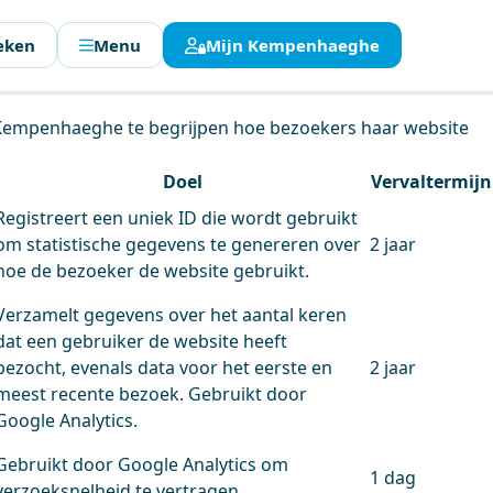
eken
Menu
Mijn Kempenhaeghe
en.
 Kempenhaeghe te begrijpen hoe bezoekers haar website
Doel
Vervaltermijn
Registreert een uniek ID die wordt gebruikt
om statistische gegevens te genereren over
2 jaar
hoe de bezoeker de website gebruikt.
Verzamelt gegevens over het aantal keren
dat een gebruiker de website heeft
bezocht, evenals data voor het eerste en
2 jaar
meest recente bezoek. Gebruikt door
Google Analytics.
Gebruikt door Google Analytics om
1 dag
verzoeksnelheid te vertragen