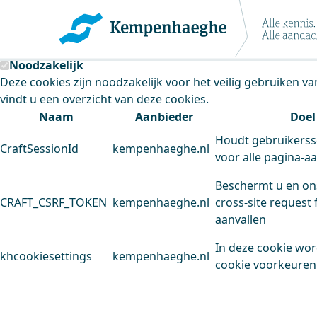
Kempenhaeghe maakt gebruik van cookie
Deze site plaatst cookies. Dit doen we om het gebruik van
Noodzakelijk
Deze cookies zijn noodzakelijk voor het veilig gebruiken v
vindt u een overzicht van deze cookies.
Naam
Aanbieder
Doel
Houdt gebruikerss
CraftSessionId
kempenhaeghe.nl
voor alle pagina-a
Beschermt u en on
CRAFT_CSRF_TOKEN
kempenhaeghe.nl
cross-site request 
aanvallen
In deze cookie wo
khcookiesettings
kempenhaeghe.nl
cookie voorkeuren