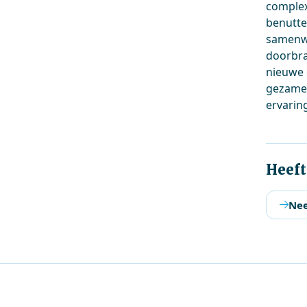
complex
benutte
samenwe
doorbra
nieuwe 
gezamenl
ervarin
Heeft
Nee