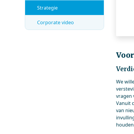
Strategie
Corporate video
Voor
Verdi
We will
verstev
vragen 
Vanuit 
van nie
invulli
houden