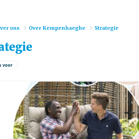
e
ver ons
Over Kempenhaeghe
Strategie
ategie
s voor