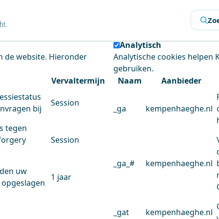
s
Zo
 de website te analyseren en het gebruiksgemak te verbeter
Analytisch
an de website. Hieronder
Analytische cookies helpen
gebruiken.
Vervaltermijn
Naam
Aanbieder
essiestatus
Session
anvragen bij
_ga
kempenhaeghe.nl
s tegen
forgery
Session
_ga_#
kempenhaeghe.nl
rden uw
1 jaar
 opgeslagen
_gat
kempenhaeghe.nl