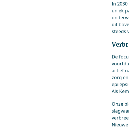
In 2030
uniek p
onderwi
dit bov
steeds v
Verb
De focu
voortdu
actief 
zorg en
epileps
Als Kem
Onze pl
slagvaa
verbree
Nieuwe 