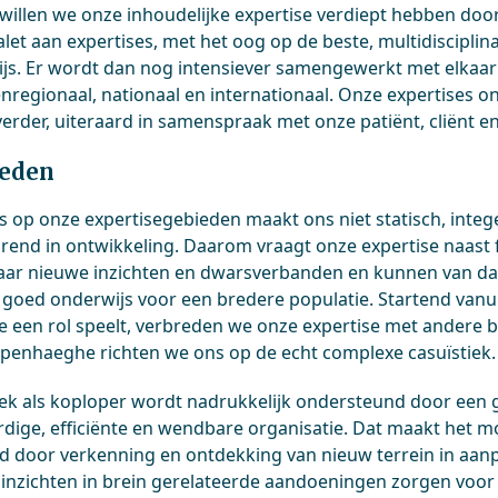
 willen we onze inhoudelijke expertise verdiept hebben doo
alet aan expertises, met het oog op de beste, multidisciplin
js. Er wordt dan nog intensiever samengewerkt met elkaar
enregionaal, nationaal en internationaal. Onze expertises o
erder, uiteraard in samenspraak met onze patiënt, cliënt en 
reden
s op onze expertisegebieden maakt ons niet statisch, integ
rend in ontwikkeling. Daarom vraagt onze expertise naast
naar nieuwe inzichten en dwarsverbanden en kunnen van da
 goed onderwijs voor een bredere populatie. Startend vanu
ie een rol speelt, verbreden we onze expertise met andere 
penhaeghe richten we ons op de echt complexe casuïstiek.
ek als koploper wordt nadrukkelijk ondersteund door een g
rdige, efficiënte en wendbare organisatie. Dat maakt het mo
d door verkenning en ontdekking van nieuw terrein in aan
inzichten in brein gerelateerde aandoeningen zorgen voo