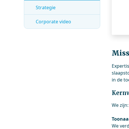
Strategie
Corporate video
Miss
Experti
slaapst
in de t
Kern
We zijn:
Toona
We verd