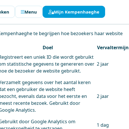
eken
Menu
Mijn Kempenhaeghe
en.
 Kempenhaeghe te begrijpen hoe bezoekers haar website
Doel
Vervaltermijn
Registreert een uniek ID die wordt gebruikt
om statistische gegevens te genereren over
2 jaar
hoe de bezoeker de website gebruikt.
Verzamelt gegevens over het aantal keren
dat een gebruiker de website heeft
bezocht, evenals data voor het eerste en
2 jaar
meest recente bezoek. Gebruikt door
Google Analytics.
Gebruikt door Google Analytics om
1 dag
verzoeksnelheid te vertragen