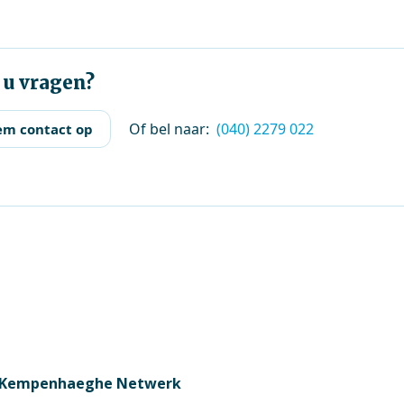
 u vragen?
Of bel naar:
(040) 2279 022
m contact op
Kempenhaeghe Netwerk