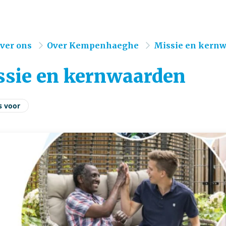
e
ver ons
Over Kempenhaeghe
Missie en kern
ssie en kernwaarden
s voor