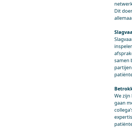
netwerk
Dit doe
allemaal
Slagva
Slagvaa
inspele
afsprak
samen b
partije
patiënte
Betrok
We zijn
gaan me
collega
experti
patiënte