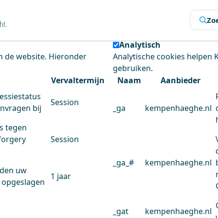
s
Zo
 de website te analyseren en het gebruiksgemak te verbeter
Analytisch
an de website. Hieronder
Analytische cookies helpen
gebruiken.
Vervaltermijn
Naam
Aanbieder
essiestatus
Session
anvragen bij
_ga
kempenhaeghe.nl
s tegen
forgery
Session
_ga_#
kempenhaeghe.nl
rden uw
1 jaar
 opgeslagen
_gat
kempenhaeghe.nl