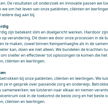
en. De resultaten uit onderzoek en innovatie passen we toe
n we om het leven van onze patiënten, cliënten en leerlinge
 iedere dag aan bij.
ardig
rdig zijn betekent slim en doelgericht werken. Hierdoor z
n op verandering. Dit doen we door onze processen in de ba
en te maken, zowel binnen Kempenhaeghe als in de samen
eter kan, doen we niet alleen. We bundelen de krachten tu
n om sneller en effectiever tot oplossingen te komen die he
n, cliënten en leerlingen.
ken
 betrokken bij onze patiënten, cliënten en leerlingen. We l
t ze in gesprek over passende zorg en onderwijs. Betrokken
’s samenwerken: we luisteren naar elkaar en nemen verantw
secentrum ook in de toekomst de beste zorg en het beste o
n, cliënten en leerlingen.