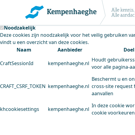
Kempenhaeghe maakt gebruik van cookie
Deze site plaatst cookies. Dit doen we om het gebruik van
Noodzakelijk
Deze cookies zijn noodzakelijk voor het veilig gebruiken v
vindt u een overzicht van deze cookies.
Naam
Aanbieder
Doel
Houdt gebruikerss
CraftSessionId
kempenhaeghe.nl
voor alle pagina-a
Beschermt u en on
CRAFT_CSRF_TOKEN
kempenhaeghe.nl
cross-site request 
aanvallen
In deze cookie wo
khcookiesettings
kempenhaeghe.nl
cookie voorkeuren