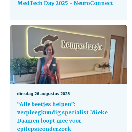
MedTech Day 2025 - NeuroConnect
dinsdag 26 augustus 2025
“Alle beetjes helpen”:
verpleegkundig specialist Mieke
Daamen loopt mee voor
epilepsieonderzoek