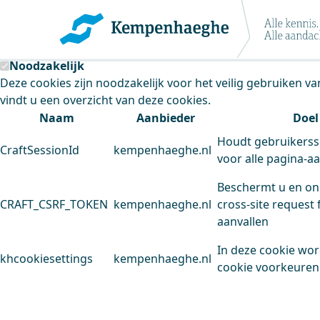
Kempenhaeghe maakt gebruik van cookie
Deze site plaatst cookies. Dit doen we om het gebruik van
Noodzakelijk
Deze cookies zijn noodzakelijk voor het veilig gebruiken v
vindt u een overzicht van deze cookies.
Naam
Aanbieder
Doel
Houdt gebruikerss
CraftSessionId
kempenhaeghe.nl
voor alle pagina-a
Beschermt u en on
CRAFT_CSRF_TOKEN
kempenhaeghe.nl
cross-site request 
aanvallen
In deze cookie wo
khcookiesettings
kempenhaeghe.nl
cookie voorkeuren