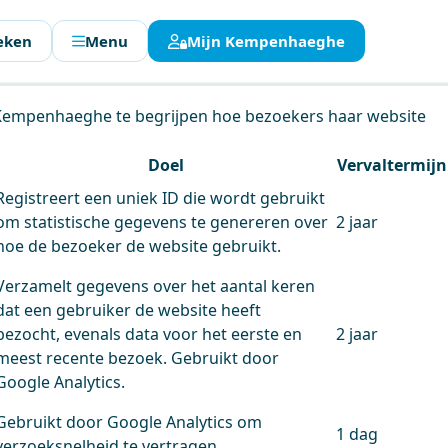
eken
Menu
Mijn Kempenhaeghe
en.
 Kempenhaeghe te begrijpen hoe bezoekers haar website
Doel
Vervaltermijn
Registreert een uniek ID die wordt gebruikt
om statistische gegevens te genereren over
2 jaar
hoe de bezoeker de website gebruikt.
Verzamelt gegevens over het aantal keren
dat een gebruiker de website heeft
bezocht, evenals data voor het eerste en
2 jaar
meest recente bezoek. Gebruikt door
Google Analytics.
Gebruikt door Google Analytics om
1 dag
verzoeksnelheid te vertragen