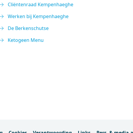
Cliëntenraad Kempenhaeghe
Werken bij Kempenhaeghe
De Berkenschutse
Ketogeen Menu
ng
Cookies
Verantwoording
Links
Pers- & media-