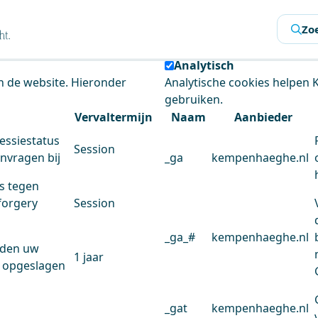
s
Zo
 de website te analyseren en het gebruiksgemak te verbeter
Analytisch
an de website. Hieronder
Analytische cookies helpen
gebruiken.
Vervaltermijn
Naam
Aanbieder
essiestatus
Session
anvragen bij
_ga
kempenhaeghe.nl
s tegen
forgery
Session
_ga_#
kempenhaeghe.nl
rden uw
1 jaar
 opgeslagen
_gat
kempenhaeghe.nl