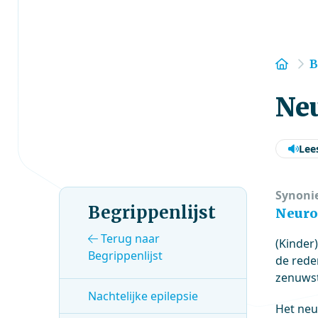
Hom
B
Ne
Lee
Synoni
Begrippenlijst
Neuro
Terug naar
(Kinder
Begrippenlijst
de rede
zenuwst
Nachtelijke epilepsie
Het neu