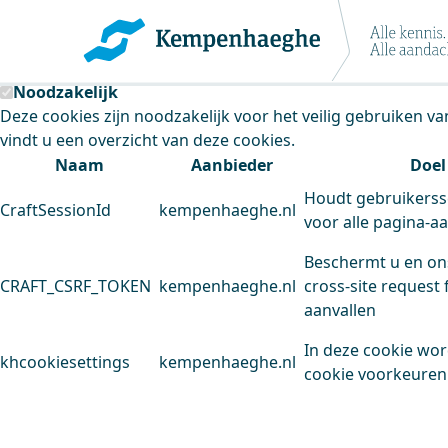
Kempenhaeghe maakt gebruik van cookie
Deze site plaatst cookies. Dit doen we om het gebruik van
Noodzakelijk
Deze cookies zijn noodzakelijk voor het veilig gebruiken v
vindt u een overzicht van deze cookies.
Naam
Aanbieder
Doel
Houdt gebruikerss
CraftSessionId
kempenhaeghe.nl
voor alle pagina-a
Beschermt u en on
CRAFT_CSRF_TOKEN
kempenhaeghe.nl
cross-site request 
aanvallen
In deze cookie wo
khcookiesettings
kempenhaeghe.nl
cookie voorkeuren