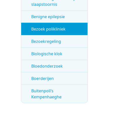
slaapstoornis
Benigne epilepsie
Bezoek polikliniek
Bezoekregeling
Biologische klok
Bloedonderzoek
Boerderijen
Buitenpoli’s
Kempenhaeghe