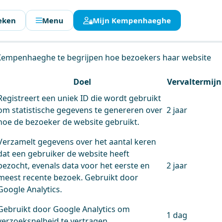
eken
Menu
Mijn Kempenhaeghe
en.
 Kempenhaeghe te begrijpen hoe bezoekers haar website
Doel
Vervaltermijn
Registreert een uniek ID die wordt gebruikt
om statistische gegevens te genereren over
2 jaar
hoe de bezoeker de website gebruikt.
Verzamelt gegevens over het aantal keren
dat een gebruiker de website heeft
bezocht, evenals data voor het eerste en
2 jaar
meest recente bezoek. Gebruikt door
Google Analytics.
Gebruikt door Google Analytics om
1 dag
verzoeksnelheid te vertragen