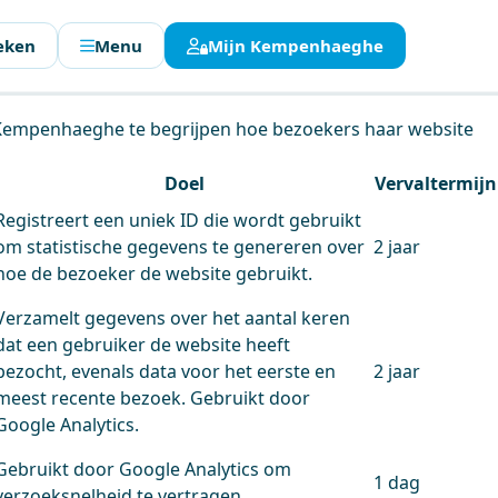
eken
Menu
Mijn Kempenhaeghe
en.
 Kempenhaeghe te begrijpen hoe bezoekers haar website
Doel
Vervaltermijn
Registreert een uniek ID die wordt gebruikt
om statistische gegevens te genereren over
2 jaar
hoe de bezoeker de website gebruikt.
Verzamelt gegevens over het aantal keren
dat een gebruiker de website heeft
bezocht, evenals data voor het eerste en
2 jaar
meest recente bezoek. Gebruikt door
Google Analytics.
Gebruikt door Google Analytics om
1 dag
verzoeksnelheid te vertragen