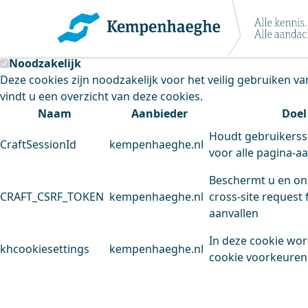
Kempenhaeghe maakt gebruik van cookie
Deze site plaatst cookies. Dit doen we om het gebruik van
Noodzakelijk
Deze cookies zijn noodzakelijk voor het veilig gebruiken v
vindt u een overzicht van deze cookies.
Naam
Aanbieder
Doel
Houdt gebruikerss
CraftSessionId
kempenhaeghe.nl
voor alle pagina-a
Beschermt u en on
CRAFT_CSRF_TOKEN
kempenhaeghe.nl
cross-site request 
aanvallen
In deze cookie wo
khcookiesettings
kempenhaeghe.nl
cookie voorkeuren