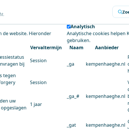
s
Zo
 de website te analyseren en het gebruiksgemak te verbeter
Analytisch
an de website. Hieronder
Analytische cookies helpen
gebruiken.
Vervaltermijn
Naam
Aanbieder
essiestatus
Session
anvragen bij
_ga
kempenhaeghe.nl
s tegen
forgery
Session
_ga_#
kempenhaeghe.nl
rden uw
1 jaar
 opgeslagen
_gat
kempenhaeghe.nl