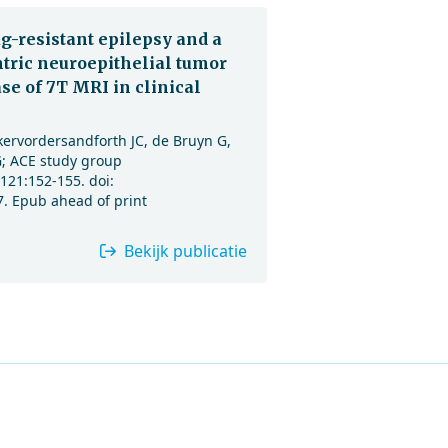
ug-resistant epilepsy and a
ric neuroepithelial tumor
ase of 7T MRI in clinical
ervordersandforth JC, de Bruyn G,
; ACE study group
121:152-155. doi:
7. Epub ahead of print
Bekijk publicatie