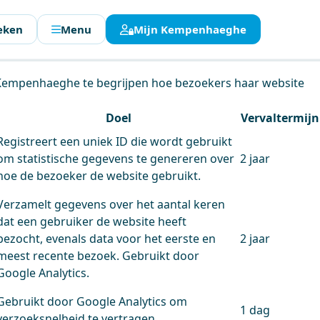
eken
Menu
Mijn Kempenhaeghe
en.
 Kempenhaeghe te begrijpen hoe bezoekers haar website
Doel
Vervaltermijn
Registreert een uniek ID die wordt gebruikt
om statistische gegevens te genereren over
2 jaar
hoe de bezoeker de website gebruikt.
Verzamelt gegevens over het aantal keren
dat een gebruiker de website heeft
bezocht, evenals data voor het eerste en
2 jaar
meest recente bezoek. Gebruikt door
Google Analytics.
Gebruikt door Google Analytics om
1 dag
verzoeksnelheid te vertragen