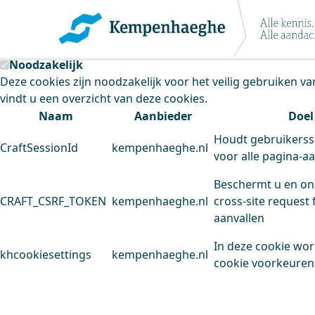
Kempenhaeghe maakt gebruik van cookie
Deze site plaatst cookies. Dit doen we om het gebruik van
Noodzakelijk
Deze cookies zijn noodzakelijk voor het veilig gebruiken v
vindt u een overzicht van deze cookies.
Naam
Aanbieder
Doel
Houdt gebruikerss
CraftSessionId
kempenhaeghe.nl
voor alle pagina-a
Beschermt u en on
CRAFT_CSRF_TOKEN
kempenhaeghe.nl
cross-site request 
aanvallen
In deze cookie wo
khcookiesettings
kempenhaeghe.nl
cookie voorkeuren