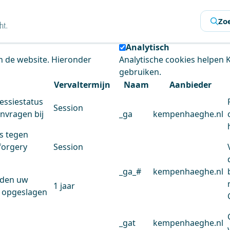
s
Zo
 de website te analyseren en het gebruiksgemak te verbeter
Analytisch
an de website. Hieronder
Analytische cookies helpen
gebruiken.
Vervaltermijn
Naam
Aanbieder
essiestatus
Session
anvragen bij
_ga
kempenhaeghe.nl
s tegen
forgery
Session
_ga_#
kempenhaeghe.nl
rden uw
1 jaar
 opgeslagen
_gat
kempenhaeghe.nl