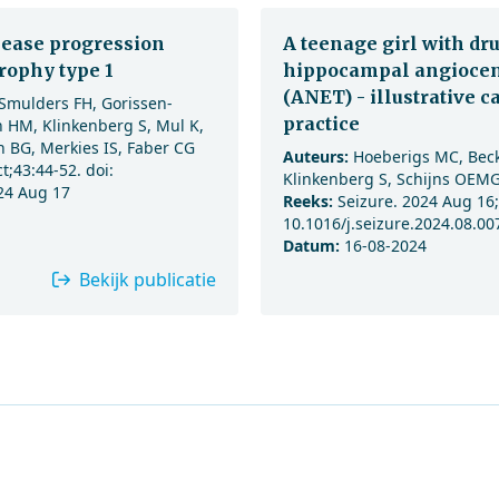
sease progression
A teenage girl with dr
rophy type 1
hippocampal angiocent
(ANET) - illustrative c
, Smulders FH, Gorissen-
practice
 HM, Klinkenberg S, Mul K,
n BG, Merkies IS, Faber CG
Auteurs:
Hoeberigs MC, Beck
;43:44-52. doi:
Klinkenberg S, Schijns OEMG
24 Aug 17
Reeks:
Seizure. 2024 Aug 16;
10.1016/j.seizure.2024.08.00
Datum:
16-08-2024
Bekijk publicatie