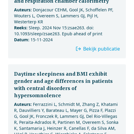
and respiration chamber calorimetry
Auteurs:
Donjacour CEHM, Gool JK, Schoffelen PF,
Wouters L, Overeem S, Lammers GJ, Pijl H,
Westerterp KR
Reeks:
Sleep. 2024 Nov 15:zsae263. doi:
10.1093/sleep/zsae263. Epub ahead of print
Datum:
15-11-2024
Bekijk publicatie
Daytime sleepiness and BMI exhibit
gender and age differences in patients
with central disorders of
hypersomnolence
Auteurs:
Ferrazzini L, Schmidt M, Zhang Z, Khatami
R, Dauvilliers Y, Barateau L, Mayer G, Pizza F, Plazzi
G, Gool JK, Fronczek R, Lammers GJ, Del Rio-Villegas
R, Peraita-Adrados R, Partinen M, Overeem S, Sonka
K, Santamaria J, Heinzer R, Canellas F, da Silva AM,