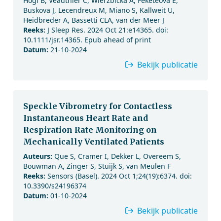
Högl B, Veauthier C, Wierzbicka A, Feketeova E,
Buskova J, Lecendreux M, Miano S, Kallweit U,
Heidbreder A, Bassetti CLA, van der Meer J
Reeks:
J Sleep Res. 2024 Oct 21:e14365. doi:
10.1111/jsr.14365. Epub ahead of print
Datum:
21-10-2024
Bekijk publicatie
Speckle Vibrometry for Contactless
Instantaneous Heart Rate and
Respiration Rate Monitoring on
Mechanically Ventilated Patients
Auteurs:
Que S, Cramer I, Dekker L, Overeem S,
Bouwman A, Zinger S, Stuijk S, van Meulen F
Reeks:
Sensors (Basel). 2024 Oct 1;24(19):6374. doi:
10.3390/s24196374
Datum:
01-10-2024
Bekijk publicatie