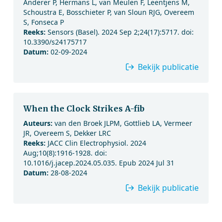
Anderer P, Hermans L, van Meulen F, Leentjens M,
Schoustra E, Bosschieter P, van Sloun RJG, Overeem
S, Fonseca P
Reeks:
Sensors (Basel). 2024 Sep 2;24(17):5717. doi:
10.3390/s24175717
Datum:
02-09-2024
Bekijk publicatie
When the Clock Strikes A-fib
Auteurs:
van den Broek JLPM, Gottlieb LA, Vermeer
JR, Overeem S, Dekker LRC
Reeks:
JACC Clin Electrophysiol. 2024
Aug;10(8):1916-1928. doi:
10.1016/j.jacep.2024.05.035. Epub 2024 Jul 31
Datum:
28-08-2024
Bekijk publicatie