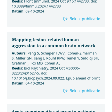
Reeks:
Front Immunol. 2024 Oct 9;15:1442733. doi:
10.3389/fimmu.2024.1442733
Datum:
09-10-2024
Bekijk publicatie
Mapping lesion-related human
aggression to a common brain network
Auteurs:
Peng S, Schaper FLWVJ, Cohen-Zimerman
S, Miller GN, Jiang J, Rouhl RPW, Temel Y, Siddiqi SH,
Grafman J, Fox MD, Cohen AL
Reeks:
Biol Psychiatry. 2024 Oct 4:S0006-
3223(24)01627-5. doi:
10.1016/j.biopsych.2024.09.022. Epub ahead of print
Datum:
04-10-2024
Bekijk publicatie
Acute symptomatic seizures in patients