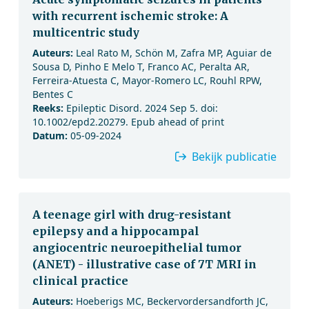
with recurrent ischemic stroke: A
multicentric study
Auteurs:
Leal Rato M, Schön M, Zafra MP, Aguiar de
Sousa D, Pinho E Melo T, Franco AC, Peralta AR,
Ferreira-Atuesta C, Mayor-Romero LC, Rouhl RPW,
Bentes C
Reeks:
Epileptic Disord. 2024 Sep 5. doi:
10.1002/epd2.20279. Epub ahead of print
Datum:
05-09-2024
Bekijk publicatie
A teenage girl with drug-resistant
epilepsy and a hippocampal
angiocentric neuroepithelial tumor
(ANET) - illustrative case of 7T MRI in
clinical practice
Auteurs:
Hoeberigs MC, Beckervordersandforth JC,