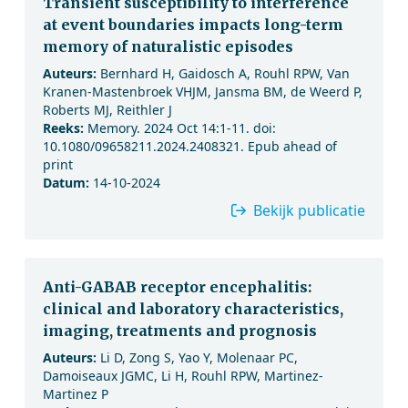
Transient susceptibility to interference
at event boundaries impacts long-term
memory of naturalistic episodes
Auteurs:
Bernhard H, Gaidosch A, Rouhl RPW, Van
Kranen-Mastenbroek VHJM, Jansma BM, de Weerd P,
Roberts MJ, Reithler J
Reeks:
Memory. 2024 Oct 14:1-11. doi:
10.1080/09658211.2024.2408321. Epub ahead of
print
Datum:
14-10-2024
Bekijk publicatie
Anti-GABAB receptor encephalitis:
clinical and laboratory characteristics,
imaging, treatments and prognosis
Auteurs:
Li D, Zong S, Yao Y, Molenaar PC,
Damoiseaux JGMC, Li H, Rouhl RPW, Martinez-
Martinez P