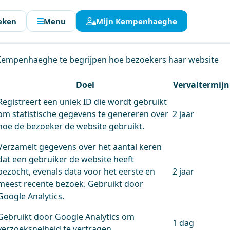
eken
Menu
Mijn Kempenhaeghe
en.
 Kempenhaeghe te begrijpen hoe bezoekers haar website
Doel
Vervaltermijn
Registreert een uniek ID die wordt gebruikt
om statistische gegevens te genereren over
2 jaar
hoe de bezoeker de website gebruikt.
Verzamelt gegevens over het aantal keren
dat een gebruiker de website heeft
bezocht, evenals data voor het eerste en
2 jaar
meest recente bezoek. Gebruikt door
Google Analytics.
Gebruikt door Google Analytics om
1 dag
verzoeksnelheid te vertragen