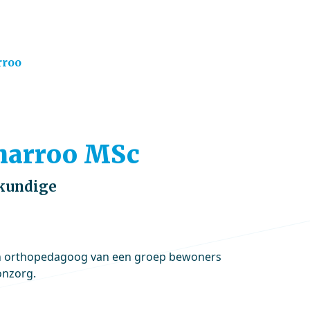
rroo
Scharroo MSc
kundige
van orthopedagoog van een groep bewoners
onzorg.