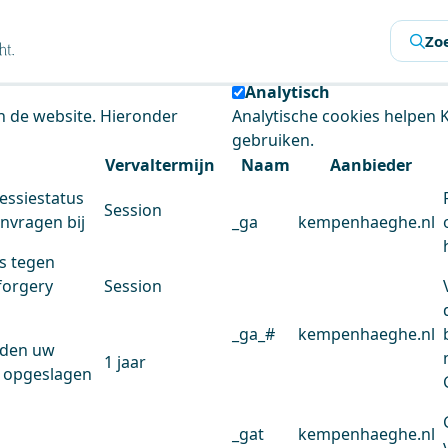
s
Zo
 de website te analyseren en het gebruiksgemak te verbeter
Analytisch
an de website. Hieronder
Analytische cookies helpen
gebruiken.
Vervaltermijn
Naam
Aanbieder
essiestatus
Session
anvragen bij
_ga
kempenhaeghe.nl
s tegen
forgery
Session
_ga_#
kempenhaeghe.nl
rden uw
1 jaar
 opgeslagen
_gat
kempenhaeghe.nl