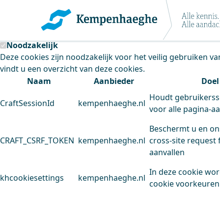
Kempenhaeghe maakt gebruik van cookie
Deze site plaatst cookies. Dit doen we om het gebruik van
Noodzakelijk
Deze cookies zijn noodzakelijk voor het veilig gebruiken v
vindt u een overzicht van deze cookies.
Naam
Aanbieder
Doel
Houdt gebruikerss
CraftSessionId
kempenhaeghe.nl
voor alle pagina-a
Beschermt u en on
CRAFT_CSRF_TOKEN
kempenhaeghe.nl
cross-site request 
aanvallen
In deze cookie wo
khcookiesettings
kempenhaeghe.nl
cookie voorkeuren