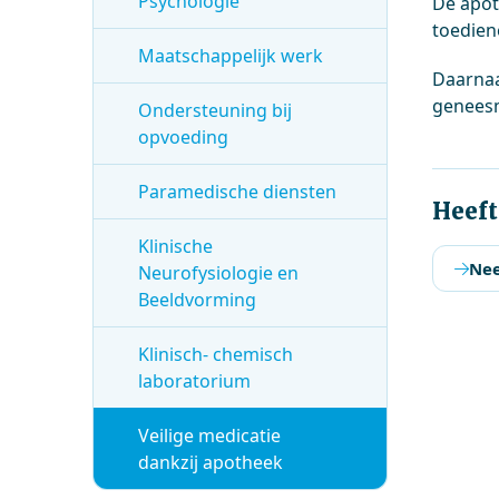
Psychologie
De apot
toedien
Maatschappelijk werk
Daarnaa
genees
Ondersteuning bij
opvoeding
Paramedische diensten
Heeft
Klinische
Nee
Neurofysiologie en
Beeldvorming
Klinisch- chemisch
laboratorium
Veilige medicatie
dankzij apotheek