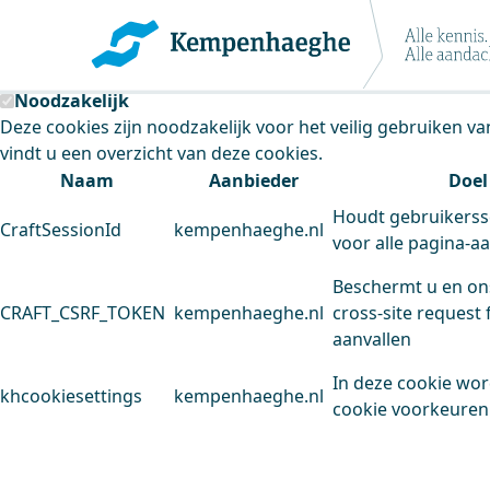
Kempenhaeghe maakt gebruik van cookie
Deze site plaatst cookies. Dit doen we om het gebruik van
Noodzakelijk
Deze cookies zijn noodzakelijk voor het veilig gebruiken v
vindt u een overzicht van deze cookies.
Naam
Aanbieder
Doel
Houdt gebruikerss
CraftSessionId
kempenhaeghe.nl
voor alle pagina-a
Beschermt u en on
CRAFT_CSRF_TOKEN
kempenhaeghe.nl
cross-site request 
aanvallen
In deze cookie wo
khcookiesettings
kempenhaeghe.nl
cookie voorkeuren