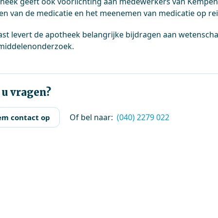
heek geeft ook voorlichting aan medewerkers van Kempenha
en van de medicatie en het meenemen van medicatie op rei
st levert de apotheek belangrijke bijdragen aan wetenscha
middelenonderzoek.
 u vragen?
Of bel naar:
(040) 2279 022
m contact op