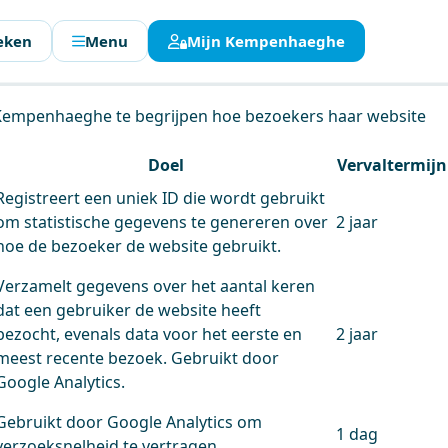
eken
Menu
Mijn Kempenhaeghe
en.
 Kempenhaeghe te begrijpen hoe bezoekers haar website
Doel
Vervaltermijn
Registreert een uniek ID die wordt gebruikt
om statistische gegevens te genereren over
2 jaar
hoe de bezoeker de website gebruikt.
Verzamelt gegevens over het aantal keren
dat een gebruiker de website heeft
bezocht, evenals data voor het eerste en
2 jaar
meest recente bezoek. Gebruikt door
Google Analytics.
Gebruikt door Google Analytics om
1 dag
verzoeksnelheid te vertragen