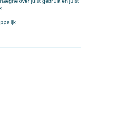
eghe over juist gebruik en juist
s.
ppelijk