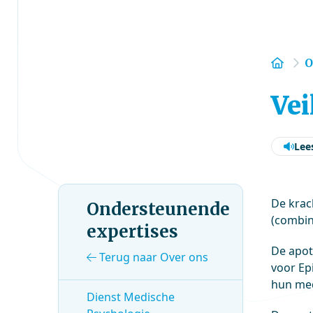
Hom
O
Vei
Lee
De krac
Ondersteunende
(combin
expertises
De apot
Terug naar Over ons
voor Ep
hun med
Dienst Medische