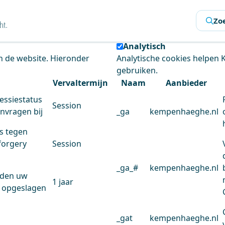
s
Zo
 de website te analyseren en het gebruiksgemak te verbeter
Analytisch
an de website. Hieronder
Analytische cookies helpen
gebruiken.
Vervaltermijn
Naam
Aanbieder
essiestatus
Session
anvragen bij
_ga
kempenhaeghe.nl
s tegen
forgery
Session
_ga_#
kempenhaeghe.nl
rden uw
1 jaar
 opgeslagen
_gat
kempenhaeghe.nl