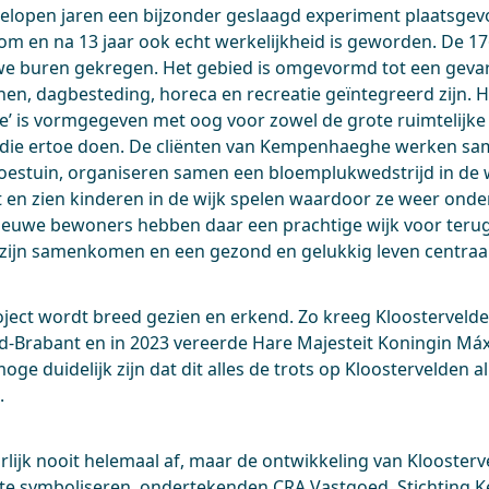
fgelopen jaren een bijzonder geslaagd experiment plaatsg
 en na 13 jaar ook echt werkelijkheid is geworden. De 17
we buren gekregen. Het gebied is omgevormd tot een geva
nen, dagbesteding, horeca en recreatie geïntegreerd zijn. 
e’ is vormgegeven met oog voor zowel de grote ruimtelijk
n die ertoe doen. De cliënten van Kempenhaeghe werken s
estuin, organiseren samen een bloemplukwedstrijd in de w
 en zien kinderen in de wijk spelen waardoor ze weer ond
nieuwe bewoners hebben daar een prachtige wijk voor ter
ijn samenkomen en een gezond en gelukkig leven centraal
ject wordt breed gezien en erkend. Zo kreeg Kloostervelden
d-Brabant en in 2023 vereerde Hare Majesteit Koningin Má
ge duidelijk zijn dat dit alles de trots op Kloostervelden 
.
lijk nooit helemaal af, maar de ontwikkeling van Kloosterv
 te symboliseren, ondertekenden CRA Vastgoed, Stichting