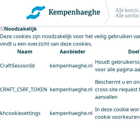
Kempenhaeghe maakt gebruik van cookie
Deze site plaatst cookies. Dit doen we om het gebruik van
Noodzakelijk
Deze cookies zijn noodzakelijk voor het veilig gebruiken v
vindt u een overzicht van deze cookies.
Naam
Aanbieder
Doel
Houdt gebruikerss
CraftSessionId
kempenhaeghe.nl
voor alle pagina-a
Beschermt u en on
CRAFT_CSRF_TOKEN
kempenhaeghe.nl
cross-site request 
aanvallen
In deze cookie wo
khcookiesettings
kempenhaeghe.nl
cookie voorkeuren