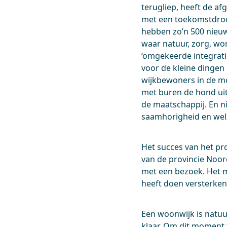
terugliep, heeft de a
met een toekomstdroom
hebben zo’n 500 nieu
waar natuur, zorg, wo
‘omgekeerde integrati
voor de kleine dinge
wijkbewoners in de mo
met buren de hond uit
de maatschappij. En 
saamhorigheid en welz
Het succes van het pro
van de provincie Noor
met een bezoek. Het mo
heeft doen versterken
Een woonwijk is natuur
klaar. Om dit moment