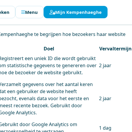
eken
Menu
Mijn Kempenhaeghe
en.
 Kempenhaeghe te begrijpen hoe bezoekers haar website
Doel
Vervaltermijn
Registreert een uniek ID die wordt gebruikt
om statistische gegevens te genereren over
2 jaar
hoe de bezoeker de website gebruikt.
Verzamelt gegevens over het aantal keren
dat een gebruiker de website heeft
bezocht, evenals data voor het eerste en
2 jaar
meest recente bezoek. Gebruikt door
Google Analytics.
Gebruikt door Google Analytics om
1 dag
verzoeksnelheid te vertragen