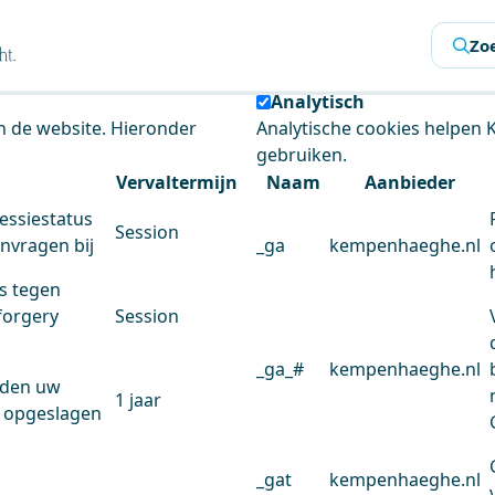
s
Zo
 de website te analyseren en het gebruiksgemak te verbeter
Analytisch
an de website. Hieronder
Analytische cookies helpen
gebruiken.
Vervaltermijn
Naam
Aanbieder
essiestatus
Session
anvragen bij
_ga
kempenhaeghe.nl
s tegen
forgery
Session
_ga_#
kempenhaeghe.nl
rden uw
1 jaar
 opgeslagen
_gat
kempenhaeghe.nl