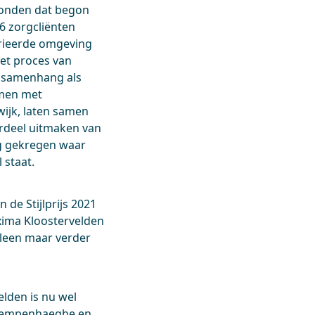
evonden dat begon
6 zorgcliënten
rieerde omgeving
Het proces van
e samenhang als
amen met
ijk, laten samen
erdeel uitmaken van
ug gekregen waar
 staat.
 de Stijlprijs 2021
xima Kloostervelden
alleen maar verder
elden is nu wel
 Kempenhaeghe en