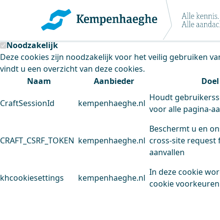
Kempenhaeghe maakt gebruik van cookie
Deze site plaatst cookies. Dit doen we om het gebruik van
Noodzakelijk
Deze cookies zijn noodzakelijk voor het veilig gebruiken v
vindt u een overzicht van deze cookies.
Naam
Aanbieder
Doel
Houdt gebruikerss
CraftSessionId
kempenhaeghe.nl
voor alle pagina-a
Beschermt u en on
CRAFT_CSRF_TOKEN
kempenhaeghe.nl
cross-site request 
aanvallen
In deze cookie wo
khcookiesettings
kempenhaeghe.nl
cookie voorkeuren