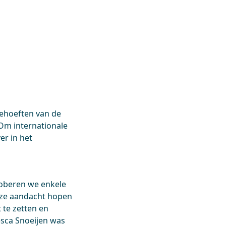
behoeften van de
Om internationale
er in het
roberen we enkele
deze aandacht hopen
 te zetten en
esca Snoeijen was