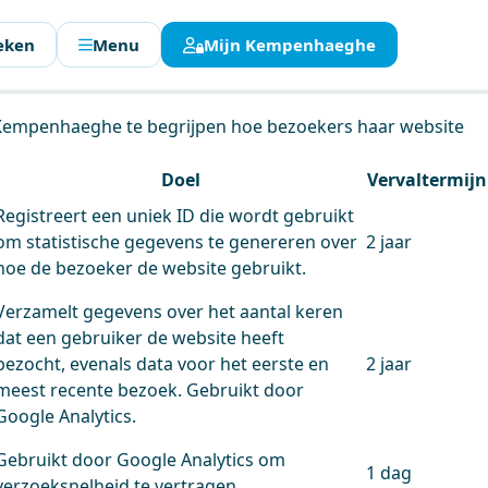
eken
Menu
Mijn Kempenhaeghe
en.
 Kempenhaeghe te begrijpen hoe bezoekers haar website
Doel
Vervaltermijn
Registreert een uniek ID die wordt gebruikt
om statistische gegevens te genereren over
2 jaar
hoe de bezoeker de website gebruikt.
Verzamelt gegevens over het aantal keren
dat een gebruiker de website heeft
bezocht, evenals data voor het eerste en
2 jaar
meest recente bezoek. Gebruikt door
Google Analytics.
Gebruikt door Google Analytics om
1 dag
verzoeksnelheid te vertragen