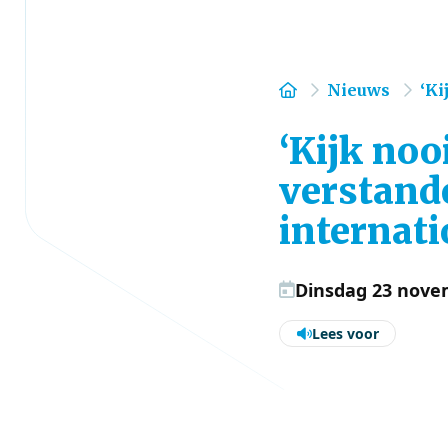
Home
Nieuws
‘Ki
‘Kijk noo
verstande
internat
Dinsdag 23 nove
Lees voor