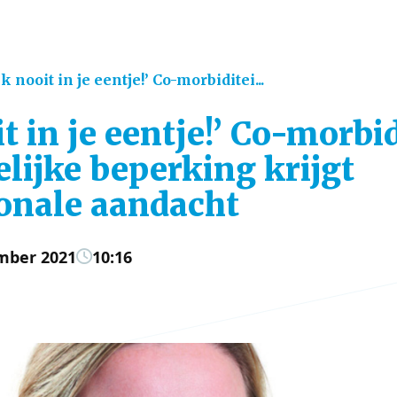
jk nooit in je eentje!’ Co-morbiditei...
it in je eentje!’ Co-morbi
lijke beperking krijgt
ionale aandacht
mber 2021
10:16