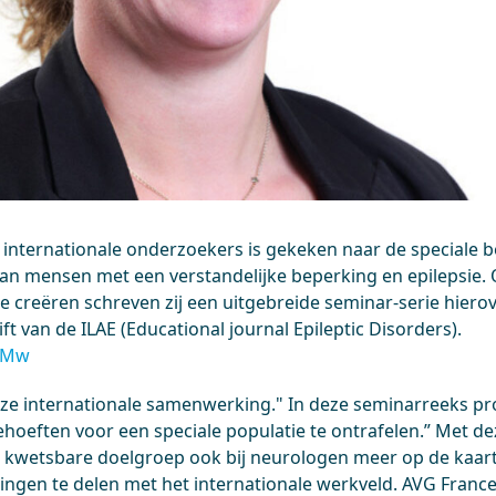
nternationale onderzoekers is gekeken naar de speciale 
n mensen met een verstandelijke beperking en epilepsie. 
 creëren schreven zij een uitgebreide seminar-serie hierov
ift van de ILAE (Educational journal Epileptic Disorders).
i2Mw
deze internationale samenwerking." In deze seminarreeks p
behoeften voor een speciale populatie te ontrafelen.” Met 
kwetsbare doelgroep ook bij neurologen meer op de kaart
ingen te delen met het internationale werkveld. AVG Franc