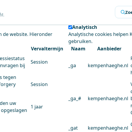
s
Zo
 de website te analyseren en het gebruiksgemak te verbeter
Analytisch
an de website. Hieronder
Analytische cookies helpen
gebruiken.
Vervaltermijn
Naam
Aanbieder
essiestatus
Session
anvragen bij
_ga
kempenhaeghe.nl
s tegen
forgery
Session
_ga_#
kempenhaeghe.nl
rden uw
1 jaar
 opgeslagen
_gat
kempenhaeghe.nl