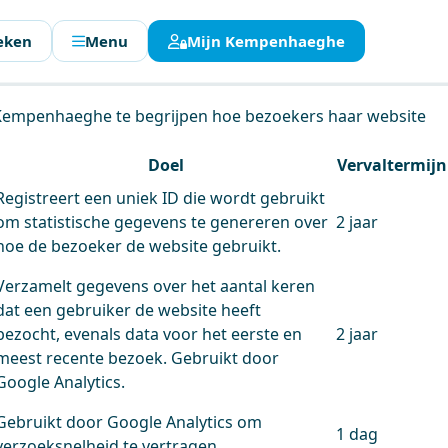
eken
Menu
Mijn Kempenhaeghe
en.
 Kempenhaeghe te begrijpen hoe bezoekers haar website
Doel
Vervaltermijn
Registreert een uniek ID die wordt gebruikt
om statistische gegevens te genereren over
2 jaar
hoe de bezoeker de website gebruikt.
Verzamelt gegevens over het aantal keren
dat een gebruiker de website heeft
bezocht, evenals data voor het eerste en
2 jaar
meest recente bezoek. Gebruikt door
Google Analytics.
Gebruikt door Google Analytics om
1 dag
verzoeksnelheid te vertragen