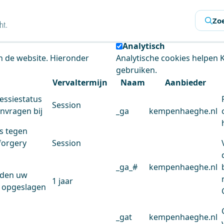
s
Zo
 de website te analyseren en het gebruiksgemak te verbeter
Analytisch
an de website. Hieronder
Analytische cookies helpen
gebruiken.
Vervaltermijn
Naam
Aanbieder
essiestatus
Session
anvragen bij
_ga
kempenhaeghe.nl
s tegen
forgery
Session
_ga_#
kempenhaeghe.nl
rden uw
1 jaar
 opgeslagen
_gat
kempenhaeghe.nl