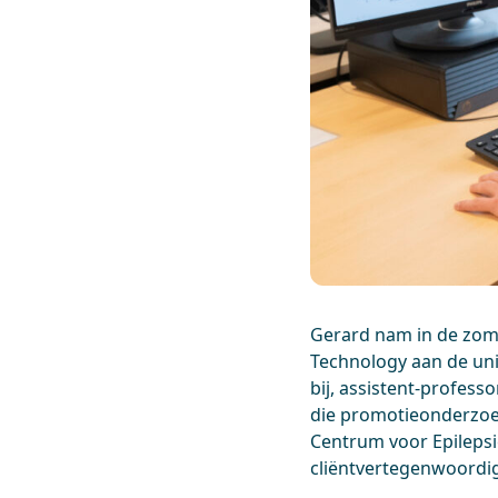
Gerard nam in de zom
Technology aan de univ
bij, assistent-profes
die promotieonderzoek
Centrum voor Epileps
cliëntvertegenwoordi