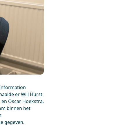
Information
haalde er Will Hurst
j en Oscar Hoekstra,
 om binnen het
n
me gegeven.