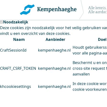
Kempenhaeghe maakt gebruik van cookie
Deze site plaatst cookies. Dit doen we om het gebruik van
Noodzakelijk
Deze cookies zijn noodzakelijk voor het veilig gebruiken v
vindt u een overzicht van deze cookies.
Naam
Aanbieder
Doel
Houdt gebruikerss
CraftSessionId
kempenhaeghe.nl
voor alle pagina-a
Beschermt u en on
CRAFT_CSRF_TOKEN
kempenhaeghe.nl
cross-site request 
aanvallen
In deze cookie wo
khcookiesettings
kempenhaeghe.nl
cookie voorkeuren