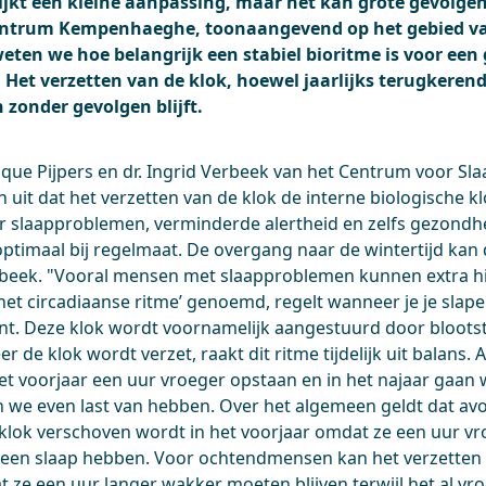
 lijkt een kleine aanpassing, maar het kan grote gevolge
ecentrum Kempenhaeghe, toonaangevend op het gebied v
ten we hoe belangrijk een stabiel bioritme is voor een
Het verzetten van de klok, hoewel jaarlijks terugkerend,
n zonder gevolgen blijft.
que Pijpers en dr. Ingrid Verbeek van het Centrum voor S
it dat het verzetten van de klok de interne biologische kl
or slaapproblemen, verminderde alertheid en zelfs gezondhe
ptimaal bij regelmaat. De overgang naar de wintertijd kan di
erbeek. "Vooral mensen met slaapproblemen kunnen extra h
‘het circadiaanse ritme’ genoemd, regelt wanneer je je slape
t. Deze klok wordt voornamelijk aangestuurd door blootst
er de klok wordt verzet, raakt dit ritme tijdelijk uit balans. 
t voorjaar een uur vroeger opstaan en in het najaar gaan 
n we even last van hebben. Over het algemeen geldt dat 
klok verschoven wordt in het voorjaar omdat ze een uur v
een slaap hebben. Voor ochtendmensen kan het verzetten v
at ze een uur langer wakker moeten blijven terwijl het al vr