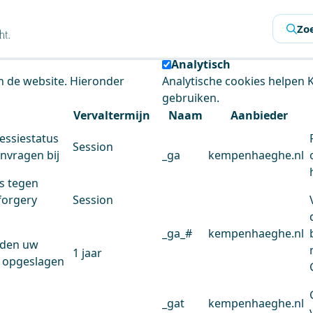
s
Zo
 de website te analyseren en het gebruiksgemak te verbeter
Analytisch
an de website. Hieronder
Analytische cookies helpen
gebruiken.
Vervaltermijn
Naam
Aanbieder
essiestatus
Session
anvragen bij
_ga
kempenhaeghe.nl
s tegen
forgery
Session
_ga_#
kempenhaeghe.nl
rden uw
1 jaar
 opgeslagen
_gat
kempenhaeghe.nl