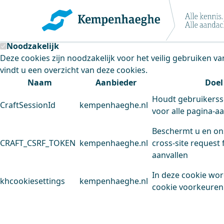
Kempenhaeghe maakt gebruik van cookie
Deze site plaatst cookies. Dit doen we om het gebruik van
Noodzakelijk
Deze cookies zijn noodzakelijk voor het veilig gebruiken v
vindt u een overzicht van deze cookies.
Naam
Aanbieder
Doel
Houdt gebruikerss
CraftSessionId
kempenhaeghe.nl
voor alle pagina-a
Beschermt u en on
CRAFT_CSRF_TOKEN
kempenhaeghe.nl
cross-site request 
aanvallen
In deze cookie wo
khcookiesettings
kempenhaeghe.nl
cookie voorkeuren