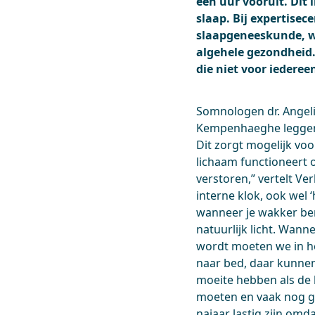
een uur vooruit. Dit
slaap. Bij expertis
slaapgeneeskunde, we
algehele gezondheid. 
die niet voor iederee
Somnologen dr. Angeli
Kempenhaeghe leggen u
Dit zorgt mogelijk vo
lichaam functioneert o
verstoren,” vertelt V
interne klok, ook wel 
wanneer je wakker ben
natuurlijk licht. Wanne
wordt moeten we in he
naar bed, daar kunne
moeite hebben als de 
moeten en vaak nog g
najaar lastig zijn omd