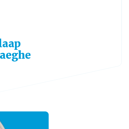
laap
haeghe