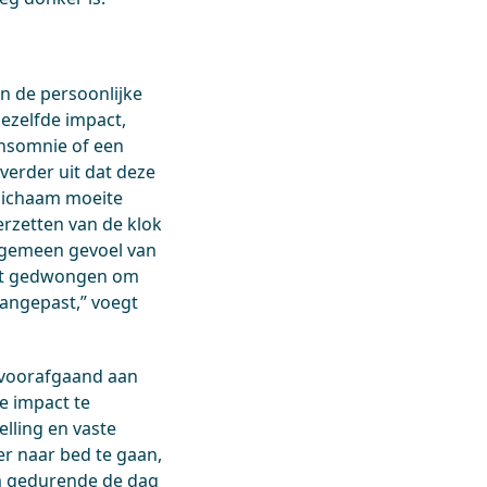
an de persoonlijke
dezelfde impact,
insomnie of een
verder uit dat deze
 lichaam moeite
rzetten van de klok
 algemeen gevoel van
ordt gedwongen om
 aangepast,” voegt
 voorafgaand aan
de impact te
elling en vaste
er naar bed te gaan,
om gedurende de dag