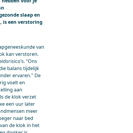
n hebben voor je
an
 gezonde slaap en
 is een verstoring
laapgeneeskunde van
ok kan verstoren.
idsrisico’s. “Ons
e balans tijdelijk
inder ervaren." De
rig voelt en
elling aan
Als de klok verzet
we een uur later
avondmensen meer
roeger naar bed
an de klok in het
oeg donker is.