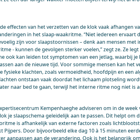
 de effecten van het verzetten van de klok vaak afhangen v
anderingen in het slaap-waakritme. “Niet iedereen ervaart 
voelig zijn voor slaapstoornissen – denk aan mensen met 
tme - kunnen de gevolgen sterker voelen,” zegt ze. Ze legt 
tme ook kan leiden tot symptomen van een jetlag, waarbij je
passen aan de nieuwe tijd. Voor sommige mensen kan het ve
lijke fysieke klachten, zoals vermoeidheid, hoofdpijn en een
klachten ontstaan vaak doordat het lichaam plotseling w
later naar bed te gaan, terwijl het interne ritme nog niet is
expertisecentrum Kempenhaeghe adviseren om in de week
lok je slaapschema geleidelijk aan te passen. Dit helpt om 
oritme is afhankelijk van externe factoren zoals lichtblootst
 Pijpers. Door bijvoorbeeld elke dag 10 à 15 minuten eerd
eter aanpassen aan de verandering. Ook is het belangrijk 