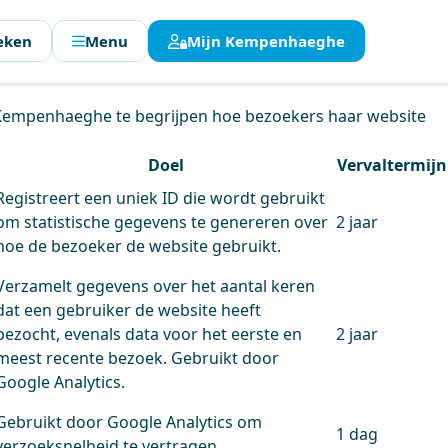
eken
Menu
Mijn Kempenhaeghe
en.
 Kempenhaeghe te begrijpen hoe bezoekers haar website
Doel
Vervaltermijn
Registreert een uniek ID die wordt gebruikt
om statistische gegevens te genereren over
2 jaar
hoe de bezoeker de website gebruikt.
Verzamelt gegevens over het aantal keren
dat een gebruiker de website heeft
bezocht, evenals data voor het eerste en
2 jaar
meest recente bezoek. Gebruikt door
Google Analytics.
Gebruikt door Google Analytics om
1 dag
verzoeksnelheid te vertragen