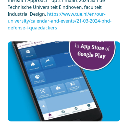
mHealth Approach” op 21 maart 2024 aan de
Technische Universiteit Eindhoven, faculteit
Industrial Design.
https://www.tue.nl/en/our-
university/calendar-and-events/21-03-2024-phd-
defense-i-quaedackers