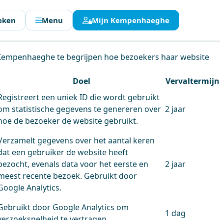
eken
Menu
Mijn Kempenhaeghe
en.
 Kempenhaeghe te begrijpen hoe bezoekers haar website
Doel
Vervaltermijn
Registreert een uniek ID die wordt gebruikt
om statistische gegevens te genereren over
2 jaar
hoe de bezoeker de website gebruikt.
Verzamelt gegevens over het aantal keren
dat een gebruiker de website heeft
bezocht, evenals data voor het eerste en
2 jaar
meest recente bezoek. Gebruikt door
Google Analytics.
Gebruikt door Google Analytics om
1 dag
verzoeksnelheid te vertragen