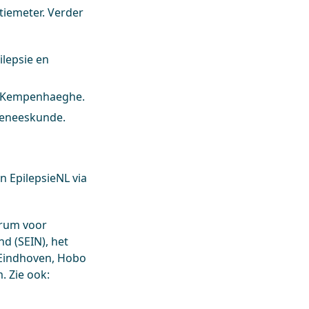
tiemeter. Verder
ilepsie en
ie Kempenhaeghe.
pgeneeskunde.
n EpilepsieNL via
trum voor
d (SEIN), het
 Eindhoven, Hobo
. Zie ook: