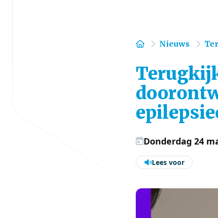
Home
Nieuws
Ter
Terugkij
doorontw
epilepsi
Donderdag 24 ma
Lees voor