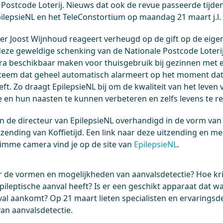
 Postcode Loterij. Nieuws dat ook de revue passeerde tijde
pilepsieNL en het TeleConstortium op maandag 21 maart j.l.
er Joost Wijnhoud reageert verheugd op de gift op de eige
 deze geweldige schenking van de Nationale Postcode Loteri
ra beschikbaar maken voor thuisgebruik bij gezinnen met 
ysteem dat geheel automatisch alarmeert op het moment da
eft. Zo draagt EpilepsieNL bij om de kwaliteit van het leve
e en hun naasten te kunnen verbeteren en zelfs levens te r
 de directeur van EpilepsieNL overhandigd in de vorm van
zending van Koffietijd. Een link naar deze uitzending en me
limme camera vind je op de site van
EpilepsieNL
.
r de vormen en mogelijkheden van aanvalsdetectie? Hoe krij
epileptische aanval heeft? Is er een geschikt apparaat dat wa
nval aankomt? Op 21 maart lieten specialisten en ervarings
van aanvalsdetectie.