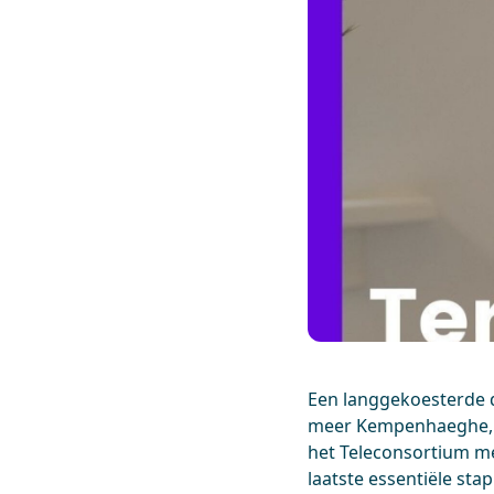
Een langgekoesterde 
meer Kempenhaeghe, S
het Teleconsortium me
laatste essentiële st