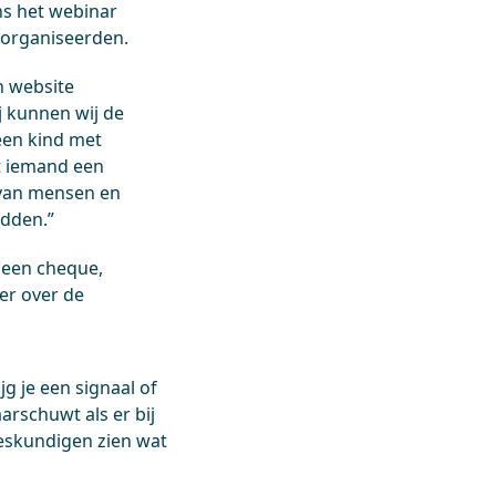
ns het webinar
 organiseerden.
n website
j kunnen wij de
een kind met
t iemand een
n van mensen en
edden.”
 een cheque,
er over de
g je een signaal of
arschuwt als er bij
deskundigen zien wat