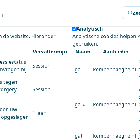
s
Zo
 de website te analyseren en het gebruiksgemak te verbeter
Analytisch
an de website. Hieronder
Analytische cookies helpen
gebruiken.
Vervaltermijn
Naam
Aanbieder
essiestatus
Session
anvragen bij
_ga
kempenhaeghe.nl
s tegen
forgery
Session
_ga_#
kempenhaeghe.nl
rden uw
1 jaar
 opgeslagen
_gat
kempenhaeghe.nl