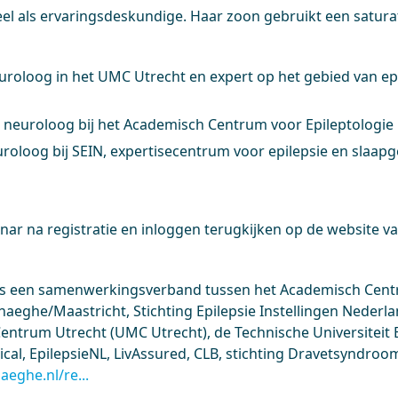
l als ervaringsdeskundige. Haar zoon gebruikt een satura
euroloog in het UMC Utrecht en expert op het gebied van ep
, neuroloog bij het Academisch Centrum voor Epileptolog
uroloog bij SEIN, expertisecentrum voor epilepsie en slaa
inar na registratie en inloggen terugkijken op de website va
is een samenwerkingsverband tussen het Academisch Cen
aeghe/Maastricht, Stichting Epilepsie Instellingen Nederlan
Centrum Utrecht (UMC Utrecht), de Technische Universiteit
al, EpilepsieNL, LivAssured, CLB, stichting Dravetsyndroom
eghe.nl/re...