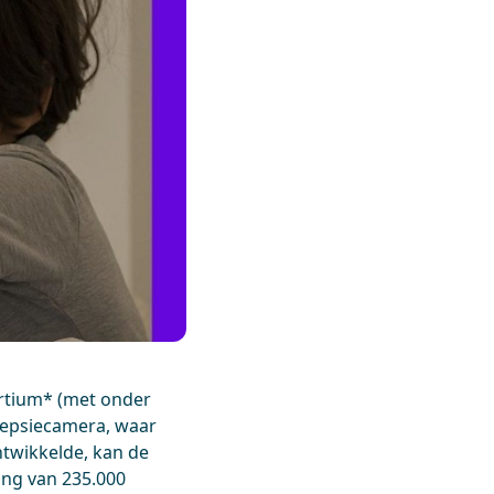
rtium* (met onder
lepsiecamera, waar
twikkelde, kan de
ing van 235.000