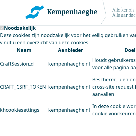
Kempenhaeghe maakt gebruik van cookie
Deze site plaatst cookies. Dit doen we om het gebruik van
Noodzakelijk
Deze cookies zijn noodzakelijk voor het veilig gebruiken v
vindt u een overzicht van deze cookies.
Naam
Aanbieder
Doel
Houdt gebruikerss
CraftSessionId
kempenhaeghe.nl
voor alle pagina-a
Beschermt u en on
CRAFT_CSRF_TOKEN
kempenhaeghe.nl
cross-site request 
aanvallen
In deze cookie wo
khcookiesettings
kempenhaeghe.nl
cookie voorkeuren