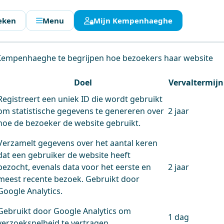
eken
Menu
Mijn Kempenhaeghe
en.
 Kempenhaeghe te begrijpen hoe bezoekers haar website
Doel
Vervaltermijn
Registreert een uniek ID die wordt gebruikt
om statistische gegevens te genereren over
2 jaar
hoe de bezoeker de website gebruikt.
Verzamelt gegevens over het aantal keren
dat een gebruiker de website heeft
bezocht, evenals data voor het eerste en
2 jaar
meest recente bezoek. Gebruikt door
Google Analytics.
Gebruikt door Google Analytics om
1 dag
verzoeksnelheid te vertragen