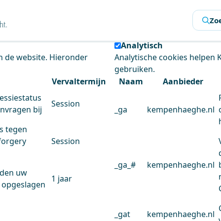
s
Zo
 de website te analyseren en het gebruiksgemak te verbeter
Analytisch
an de website. Hieronder
Analytische cookies helpen
gebruiken.
Vervaltermijn
Naam
Aanbieder
essiestatus
Session
anvragen bij
_ga
kempenhaeghe.nl
s tegen
forgery
Session
_ga_#
kempenhaeghe.nl
rden uw
1 jaar
 opgeslagen
_gat
kempenhaeghe.nl