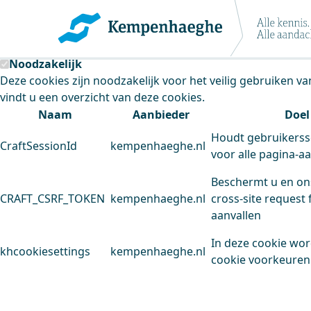
Kempenhaeghe maakt gebruik van cookie
Deze site plaatst cookies. Dit doen we om het gebruik van
Noodzakelijk
Deze cookies zijn noodzakelijk voor het veilig gebruiken v
vindt u een overzicht van deze cookies.
Naam
Aanbieder
Doel
Houdt gebruikerss
CraftSessionId
kempenhaeghe.nl
voor alle pagina-a
Beschermt u en on
CRAFT_CSRF_TOKEN
kempenhaeghe.nl
cross-site request 
aanvallen
In deze cookie wo
khcookiesettings
kempenhaeghe.nl
cookie voorkeuren