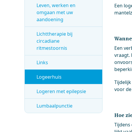
Leven, werken en
Een log
omgaan met uw
mantelz
aandoening
Lichttherapie bij
Wannee
circadiane
ritmestoornis
Een verb
vraagt. 
onvoors
Links
beperki
Logeerhuis
Tijdelij
voor de
Logeren met epilepsie
Lumbaalpunctie
Hoe zie
Tijdens
lijkt va