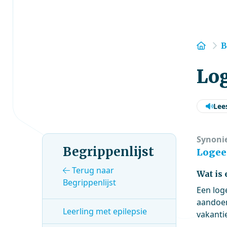
Hom
B
Lo
Lee
Synoni
Begrippenlijst
Logeer
Terug naar
Wat is
Begrippenlijst
Een log
aandoen
Leerling met epilepsie
vakanti