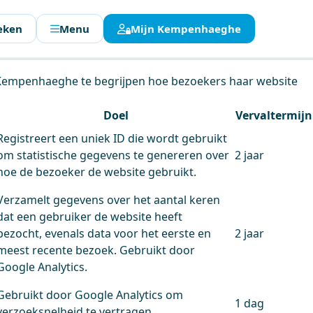
eken
Menu
Mijn Kempenhaeghe
en.
 Kempenhaeghe te begrijpen hoe bezoekers haar website
Doel
Vervaltermijn
Registreert een uniek ID die wordt gebruikt
om statistische gegevens te genereren over
2 jaar
hoe de bezoeker de website gebruikt.
Verzamelt gegevens over het aantal keren
dat een gebruiker de website heeft
bezocht, evenals data voor het eerste en
2 jaar
meest recente bezoek. Gebruikt door
Google Analytics.
Gebruikt door Google Analytics om
1 dag
verzoeksnelheid te vertragen