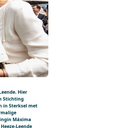
Leende. Hier
n Stichting
 in Sterksel met
rmalige
ningin Máxima
e Heeze-Leende