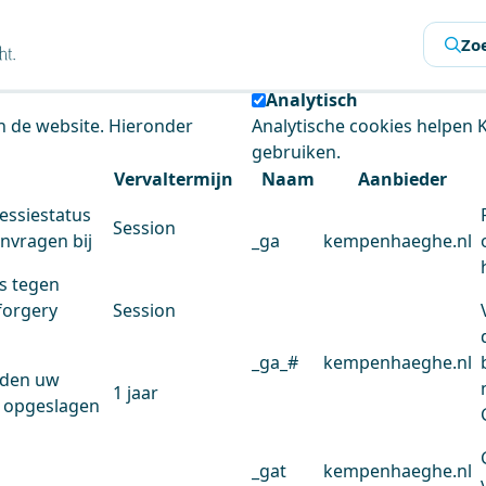
s
Zo
 de website te analyseren en het gebruiksgemak te verbeter
Analytisch
an de website. Hieronder
Analytische cookies helpen
gebruiken.
Vervaltermijn
Naam
Aanbieder
essiestatus
Session
anvragen bij
_ga
kempenhaeghe.nl
s tegen
forgery
Session
_ga_#
kempenhaeghe.nl
rden uw
1 jaar
 opgeslagen
_gat
kempenhaeghe.nl