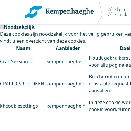
Kempenhaeghe maakt gebruik van cookie
Deze site plaatst cookies. Dit doen we om het gebruik van
Noodzakelijk
Deze cookies zijn noodzakelijk voor het veilig gebruiken v
vindt u een overzicht van deze cookies.
Naam
Aanbieder
Doel
Houdt gebruikerss
CraftSessionId
kempenhaeghe.nl
voor alle pagina-a
Beschermt u en on
CRAFT_CSRF_TOKEN
kempenhaeghe.nl
cross-site request 
aanvallen
In deze cookie wo
khcookiesettings
kempenhaeghe.nl
cookie voorkeuren