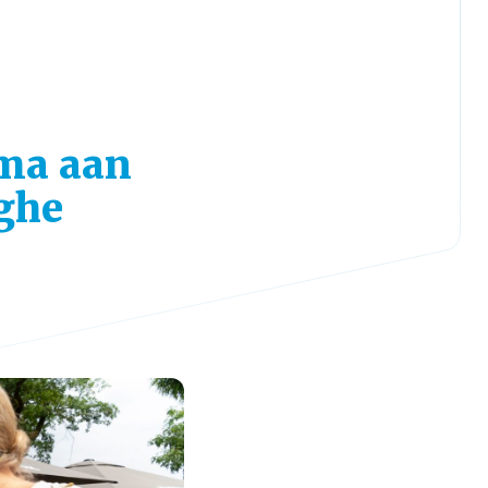
ma aan
ghe