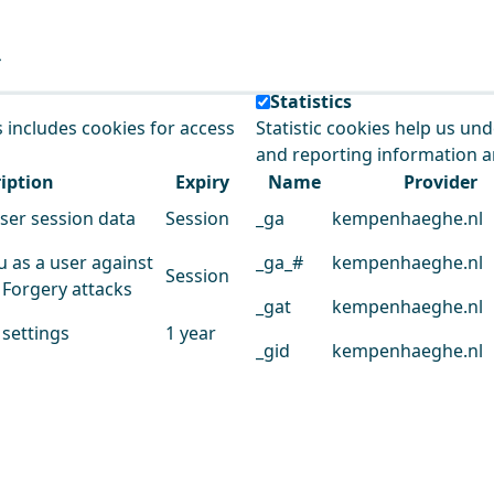
e our service.
Statistics
s includes cookies for access
Statistic cookies help us un
and reporting information 
iption
Expiry
Name
Provider
user session data
Session
_ga
kempenhaeghe.nl
u as a user against
_ga_#
kempenhaeghe.nl
Session
 Forgery attacks
_gat
kempenhaeghe.nl
 settings
1 year
_gid
kempenhaeghe.nl