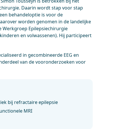
 Simon Tousseyn is betrokken bij het
hirurgie. Daarin wordt stap voor stap
een behandeloptie is voor de
 daarover worden genomen in de landelijke
e Werkgroep Epilepsiechirurgie
nderen en volwassenen). Hij participeert
cialiseerd in gecombineerde EEG en
onderdeel van de vooronderzoeken voor
ek bij refractaire epilepsie
unctionele MRI