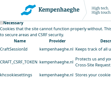
Kempenhaeghe uses cookies
This website uses cookies to analyse our traffic and improv
Necessary
Cookies that the site cannot function properly without. Thi
to secure areas and CSRF security.
Name
Provider
Descr
CraftSessionId
kempenhaeghe.nl
Keeps track of all 
Protects us and yo
CRAFT_CSRF_TOKEN
kempenhaeghe.nl
Cross-Site Request
khcookiesettings
kempenhaeghe.nl
Stores your cookie