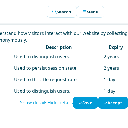
Search
Menu
derstand how visitors interact with our website by collecting
anonymously.
Description
Expiry
Used to distinguish users.
2 years
Used to persist session state.
2 years
Used to throttle request rate.
1 day
Used to distinguish users.
1 day
Show details
Hide details
Save
Accept