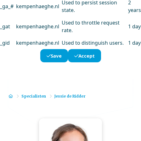
Used to persist session
2
_ga_#
kempenhaeghe.nl
state.
years
Used to throttle request
_gat
kempenhaeghe.nl
1 day
rate.
_gid
kempenhaeghe.nl
Used to distinguish users.
1 day
Save
Accept
Home
Specialisten
Jessie de Ridder