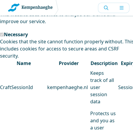
Kempenhaeghe uses cookies
This website uses cookies to analyse our traffic and
improve our service.
Necessary
Cookies that the site cannot function properly without. Thi
includes cookies for access to secure areas and CSRF
security.
Name
Provider
Description
Expir
Keeps
track of all
CraftSessionId
kempenhaeghe.nl
user
Sessio
session
data
Protects us
and you as
a user