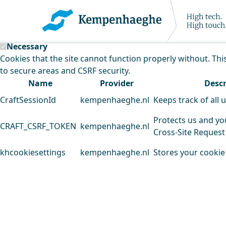
Kempenhaeghe uses cookies
This website uses cookies to analyse our traffic and improv
Necessary
Cookies that the site cannot function properly without. Thi
to secure areas and CSRF security.
Name
Provider
Descr
CraftSessionId
kempenhaeghe.nl
Keeps track of all 
Protects us and yo
CRAFT_CSRF_TOKEN
kempenhaeghe.nl
Cross-Site Request
khcookiesettings
kempenhaeghe.nl
Stores your cookie