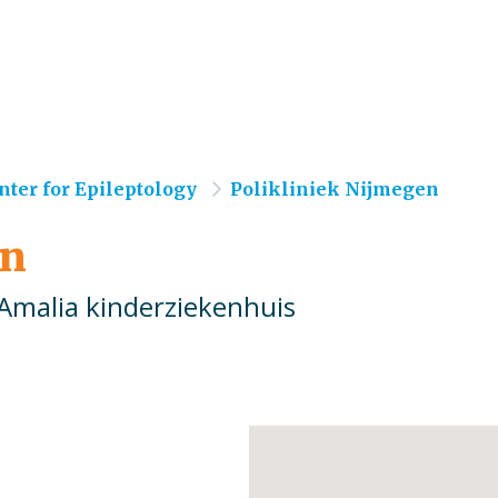
ter for Epileptology
Polikliniek Nijmegen
en
malia kinderziekenhuis