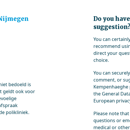
 Nijmegen
Do you have
suggestion
You can certain
recommend using
direct your quest
choice.
You can securely
comment, or sug
niet bedoeld is
Kempenhaeghe pr
t geldt ook voor
the General Data
evoelige
European privacy
afspraak
e polikliniek.
Please note that
questions or eme
medical or other