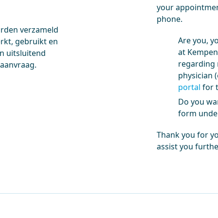
your appointment
phone.
worden verzameld
Are you, y
kt, gebruikt en
at Kempenh
 uitsluitend
regarding 
 aanvraag.
physician (
portal
for t
Do you wan
form under
Thank you for y
assist you furthe