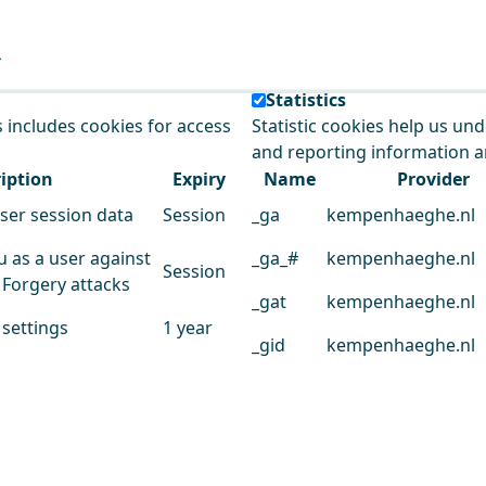
e our service.
Statistics
s includes cookies for access
Statistic cookies help us un
and reporting information 
iption
Expiry
Name
Provider
user session data
Session
_ga
kempenhaeghe.nl
u as a user against
_ga_#
kempenhaeghe.nl
Session
 Forgery attacks
_gat
kempenhaeghe.nl
 settings
1 year
_gid
kempenhaeghe.nl