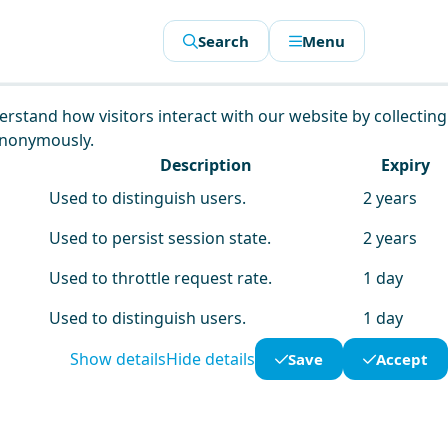
Search
Menu
derstand how visitors interact with our website by collecting
anonymously.
Description
Expiry
Used to distinguish users.
2 years
Used to persist session state.
2 years
Used to throttle request rate.
1 day
Used to distinguish users.
1 day
Show details
Hide details
Save
Accept